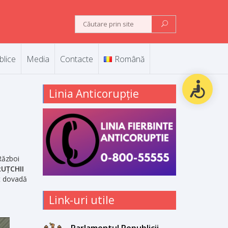
blice
Media
Contacte
Română
Linia Anticorupție
 Război
RUȚCHII
t dovadă
Link-uri utile
Parlamentul Republicii