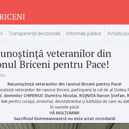
RICENI
ni
Transparență decizională
Informații publice
Achiziții pu
unoștință veteranilor din
onul Briceni pentru Pace!
2025
Recunoștință veteranilor din raionul Briceni pentru Pace!
ștință veteranilor din raionul Briceni, participanți la cel de-al Doilea
l,
domnilor CHIFERIUC Dumitru Nicolai, ROJNIȚA Ilarion Ștefan, 
 Ion
pentru curajul, eroismul, devotamentul și bărbăția de care au da
în numele păcii!
VĂ MULȚUMIM!
Sacrificiul Dumneavoastră nu este uitat niciodată!