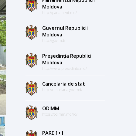
Moldova
http://parlament.md/
Guvernul Republicii
Moldova
http://gov.md/
Președinția Republicii
Moldova
http://www.presedinte.md/
Cancelaria de stat
http://cancelaria.gov.md/
ODIMM
https://odimm.md/ro/
PARE 1+1