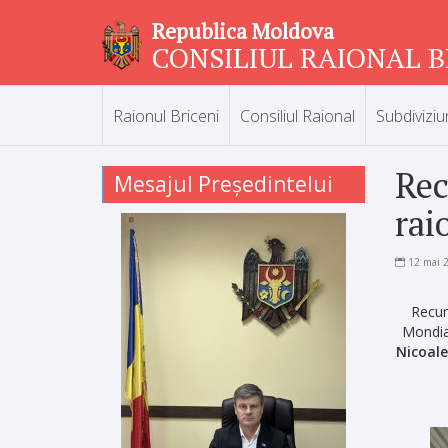
Republica Moldova
CONSILIUL RAIONAL B
Raionul Briceni
Consiliul Raional
Subdiviziu
Rec
Mesajul Președintelui
rai
12 mai 
Recuno
Mondia
Nicoale