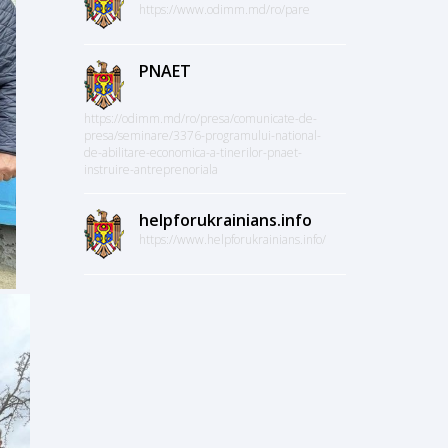
https://www.odimm.md/ro/pare
PNAET
https://odimm.md/ro/presa/comunicate-de-
presa/seminare/3376-programului-national-
de-abilitare-economica-a-tinerilor-pnaet-
instruire-antreprenoriala
helpforukrainians.info
https://www.helpforukrainians.info/