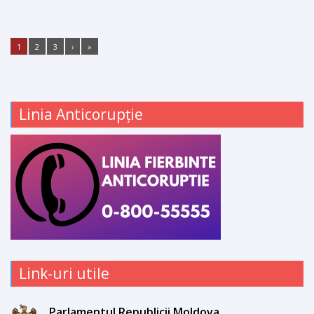
1
2
3
›
»
Linia Anticorupție
Link-uri utile
Parlamentul Republicii Moldova