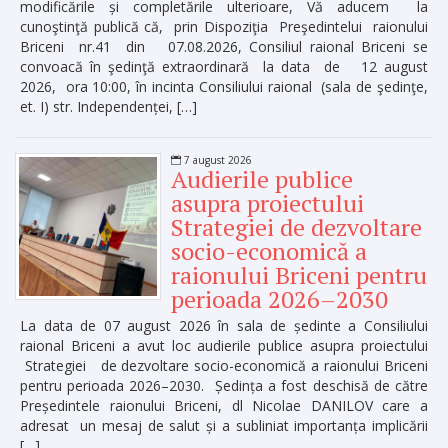
modificările și completările ulterioare, Vă aducem la
cunoştinţă publică că, prin Dispoziţia Preşedintelui raionului
Briceni nr.41 din 07.08.2026, Consiliul raional Briceni se
convoacă în şedinţă extraordinară la data de 12 august
2026, ora 10:00, în incinta Consiliului raional (sala de şedinţe,
et. I) str. Independenței, […]
7 august 2026
Audierile publice
asupra proiectului
Strategiei de dezvoltare
socio-economică a
raionului Briceni pentru
perioada 2026–2030
La data de 07 august 2026 în sala de ședinte a Consiliului
raional Briceni a avut loc audierile publice asupra proiectului
Strategiei de dezvoltare socio-economică a raionului Briceni
pentru perioada 2026–2030. Ședința a fost deschisă de către
Președintele raionului Briceni, dl Nicolae DANILOV care a
adresat un mesaj de salut și a subliniat importanța implicării
[…]