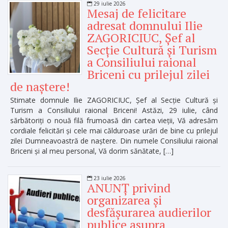
29 iulie 2026
Mesaj de felicitare
adresat domnului Ilie
ZAGORICIUC, Șef al
Secție Cultură și Turism
a Consiliului raional
Briceni cu prilejul zilei
de naștere!
Stimate domnule Ilie ZAGORICIUC, Șef al Secție Cultură și
Turism a Consiliului raional Briceni! Astăzi, 29 iulie, când
sărbătoriți o nouă filă frumoasă din cartea vieții, Vă adresăm
cordiale felicitări și cele mai călduroase urări de bine cu prilejul
zilei Dumneavoastră de naștere. Din numele Consiliului raional
Briceni și al meu personal, Vă dorim sănătate, […]
23 iulie 2026
ANUNȚ privind
organizarea și
desfășurarea audierilor
publice asupra