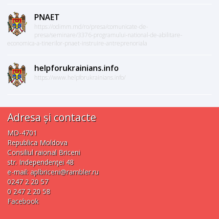
PNAET
https://odimm.md/ro/presa/comunicate-de-
presa/seminare/3376-programului-national-de-abilitare-
economica-a-tinerilor-pnaet-instruire-antreprenoriala
helpforukrainians.info
https://www.helpforukrainians.info/
Adresa și contacte
MD-4701
Republica Moldova
Consiliul raional Briceni
str. Independenţei 48
e-mail:
aplbriceni@rambler.ru
0247 2 20 57
0 247 2 20 58
Facebook