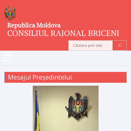
Republica Moldova
CONSILIUL RAIONAL BRICENI
Mesajul Președintelui