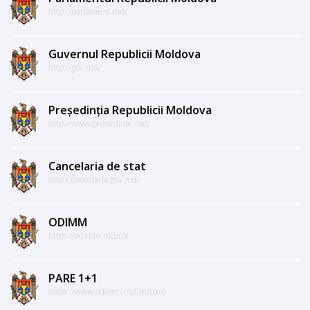
http://parlament.md/
Guvernul Republicii Moldova
http://gov.md/
Președinția Republicii Moldova
http://www.presedinte.md/
Cancelaria de stat
http://cancelaria.gov.md/
ODIMM
https://odimm.md/ro/
PARE 1+1
https://www.odimm.md/ro/pare