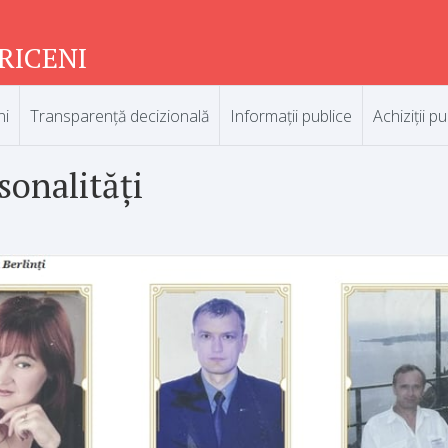
RICENI
ni
Transparență decizională
Informații publice
Achiziții pu
sonalități