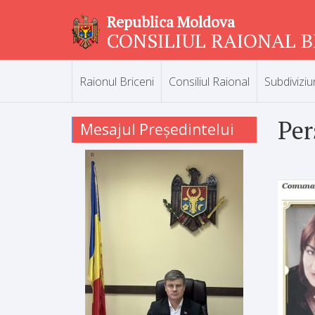
Republica Moldova
CONSILIUL RAIONAL B
Raionul Briceni
Consiliul Raional
Subdiviziu
Per
Mesajul Președintelui