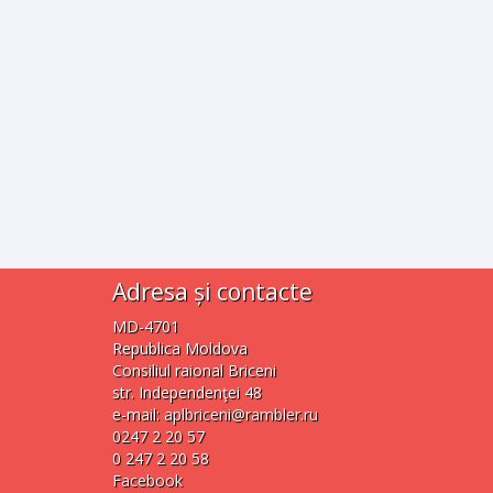
Adresa și contacte
MD-4701
Republica Moldova
Consiliul raional Briceni
str. Independenţei 48
e-mail:
aplbriceni@rambler.ru
0247 2 20 57
0 247 2 20 58
Facebook