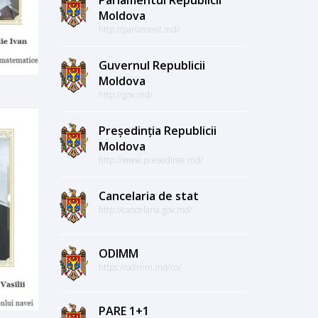
Moldova
http://parlament.md/
Guvernul Republicii
Moldova
http://gov.md/
Președinția Republicii
Moldova
http://www.presedinte.md/
Cancelaria de stat
http://cancelaria.gov.md/
ODIMM
https://odimm.md/ro/
PARE 1+1