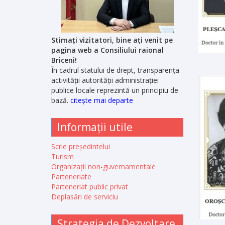
Stimați vizitatori, bine ați venit pe
pagina web a Consiliului raional
Briceni!
În cadrul statului de drept, transparența
activității autorității administrației
publice locale reprezintă un principiu de
bază.
citește mai departe
Informații utile
Scrie președintelui
Turism
Organizații non-guvernamentale
Parteneriate
Parteneriat public privat
Deplasări de serviciu
Strategia de Dezvoltare