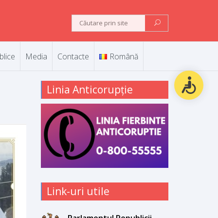
blice
Media
Contacte
Română
Linia Anticorupție
Link-uri utile
Parlamentul Republicii