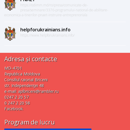
https://odimm.md/ro/presa/comunicate-de-
presa/seminare/3376-programului-national-de-abilitare-
economica-a-tinerilor-pnaet-instruire-antreprenoriala
helpforukrainians.info
https://www.helpforukrainians.info/
Adresa și contacte
MD-4701
Republica Moldova
Consiliul raional Briceni
str. Independenţei 48
e-mail:
aplbriceni@rambler.ru
0247 2 20 57
0 247 2 20 58
Facebook
Program de lucru