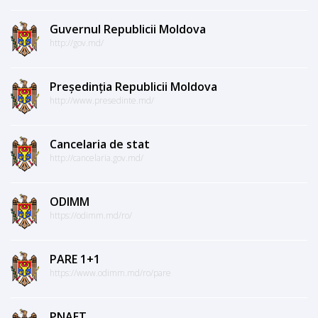
Guvernul Republicii Moldova
http://gov.md/
Președinția Republicii Moldova
http://www.presedinte.md/
Cancelaria de stat
http://cancelaria.gov.md/
ODIMM
https://odimm.md/ro/
PARE 1+1
https://www.odimm.md/ro/pare
PNAET