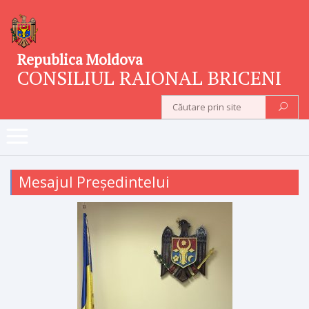
Republica Moldova
CONSILIUL RAIONAL BRICENI
Mesajul Președintelui