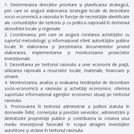
Determinarea direcțiilor prioritare și planificarea strategică,
prin care se asigură elaborarea strategiei locale de dezvoltare
socio-economică a raionului în funcţie de necesităţile identificate
ale comunităţilor din teritoriu şi cu politica naţională în domeniul
dezvoltării locale şi regionale.
Coordonarea, prin care se asigură corelarea activităţilor cu
suportul metodologic şi informaţional oferit autorităţilor publice
locale în elaborarea şi prezentarea documentelor privind
elaborarea, implementarea și monitorizarea proiectelor
investiționale.
Dezvoltarea pe teritoriul raionului a unei economii de piaţă,
utilizarea raţională a resurselor locale, materiale, financiare şi
umane.
Monitorizarea, analiza şi evaluarea tendinţelor de dezvoltare
socio-economică a raionului şi activităţii economice, oferirea
suportului informațional agenţilor economici situaţi pe teritoriul
raionului.
Promovarea în teritoriul administrat a politicii statului în
domeniile ÎMM, comerţului şi prestării serviciilor, administrării şi
deetatizării proprietăţii publice și contribuirea la crearea unui
mediu investiţional favorabil în scopul atragerii investiţiilor
autohtone şi străine în teritoriul raionului.