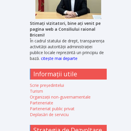
Stimați vizitatori, bine ați venit pe
pagina web a Consiliului raional
Briceni!
În cadrul statului de drept, transparența
activității autorității administrației
publice locale reprezintă un principiu de
bază.
citește mai departe
Informații utile
Scrie președintelui
Turism
Organizații non-guvernamentale
Parteneriate
Parteneriat public privat
Deplasări de serviciu
Strategia de Dezvoltare