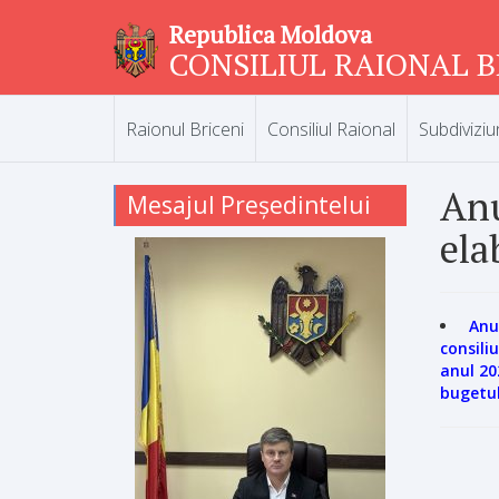
Republica Moldova
CONSILIUL RAIONAL B
Raionul Briceni
Consiliul Raional
Subdiviziu
Anu
Mesajul Președintelui
ela
Anu
consili
anul 20
bugetul