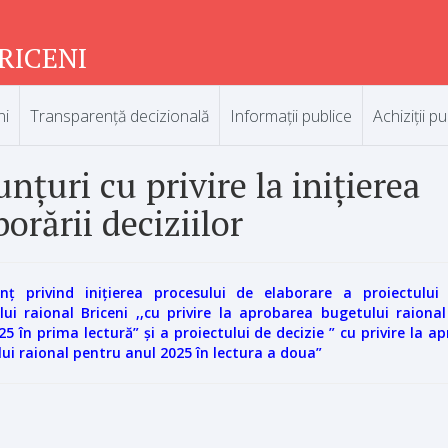
RICENI
ni
Transparență decizională
Informații publice
Achiziții pu
nțuri cu privire la inițierea
borării deciziilor
nț privind inițierea procesului de elaborare a proiectului 
ului raional Briceni ,,cu privire la aprobarea bugetului raiona
25 în prima lectură” și a proiec
tului de decizie ” cu privire la a
ui raional pentru anul 2025 în lectura a doua”