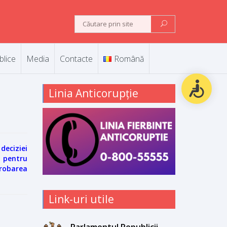
blice
Media
Contacte
Română
Linia Anticorupție
deciziei
l pentru
probarea
Link-uri utile
Parlamentul Republicii