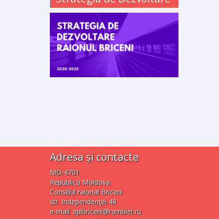
Adresa și contacte
MD-4701
Republica Moldova
Consiliul raional Briceni
str. Independenţei 48
e-mail:
aplbriceni@rambler.ru