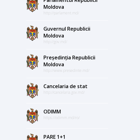
Moldova
http://parlament.md/
Guvernul Republicii
Moldova
http://gov.md/
Președinția Republicii
Moldova
http://www.presedinte.md/
Cancelaria de stat
http://cancelaria.gov.md/
ODIMM
https://odimm.md/ro/
PARE 1+1