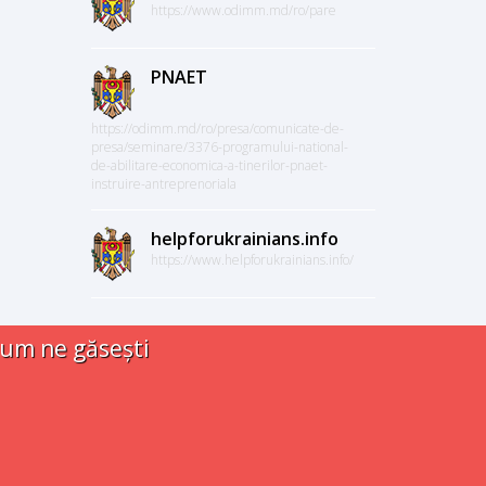
https://www.odimm.md/ro/pare
PNAET
https://odimm.md/ro/presa/comunicate-de-
presa/seminare/3376-programului-national-
de-abilitare-economica-a-tinerilor-pnaet-
instruire-antreprenoriala
helpforukrainians.info
https://www.helpforukrainians.info/
um ne găsești