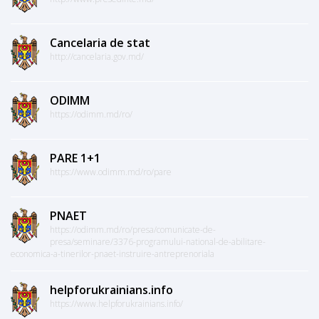
Cancelaria de stat
http://cancelaria.gov.md/
ODIMM
https://odimm.md/ro/
PARE 1+1
https://www.odimm.md/ro/pare
PNAET
https://odimm.md/ro/presa/comunicate-de-
presa/seminare/3376-programului-national-de-abilitare-
economica-a-tinerilor-pnaet-instruire-antreprenoriala
helpforukrainians.info
https://www.helpforukrainians.info/