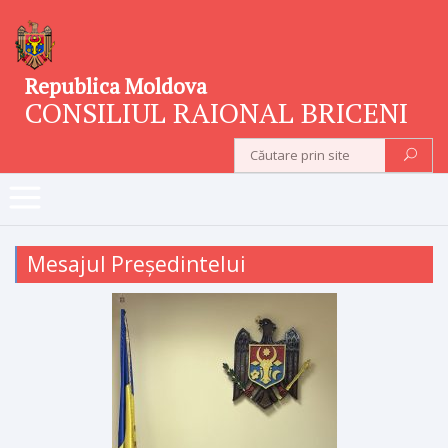
Republica Moldova
CONSILIUL RAIONAL BRICENI
Mesajul Președintelui