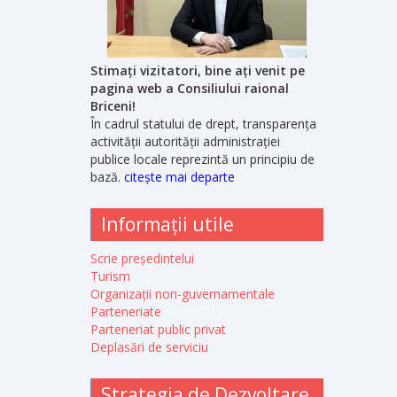
Stimați vizitatori, bine ați venit pe
pagina web a Consiliului raional
Briceni!
În cadrul statului de drept, transparența
activității autorității administrației
publice locale reprezintă un principiu de
bază.
citește mai departe
Informații utile
Scrie președintelui
Turism
Organizații non-guvernamentale
Parteneriate
Parteneriat public privat
Deplasări de serviciu
Strategia de Dezvoltare