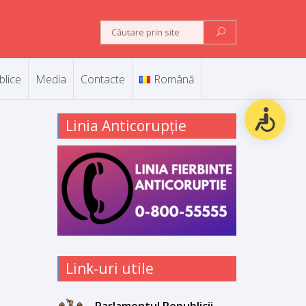
blice
Media
Contacte
Română
Linia Anticorupție
Link-uri utile
Parlamentul Republicii