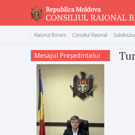
Republica Moldova
CONSILIUL RAIONAL B
Raionul Briceni
Consiliul Raional
Subdiviziu
Tu
Mesajul Președintelui