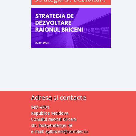
Adresa și contacte
MD-4701
Republica Moldova
Consiliul raional Briceni
str. Independenţei 48
e-mail:
aplbriceni@rambler.ru