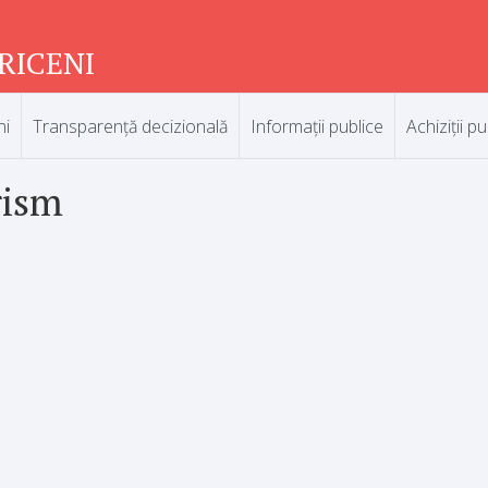
RICENI
ni
Transparență decizională
Informații publice
Achiziții pu
rism