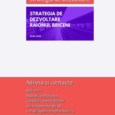
Adresa și contacte
MD-4701
Republica Moldova
Consiliul raional Briceni
str. Independenţei 48
e-mail:
aplbriceni@rambler.ru