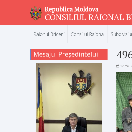
Republica Moldova
CONSILIUL RAIONAL B
Raionul Briceni
Consiliul Raional
Subdiviziu
49
Mesajul Președintelui
12 mai 