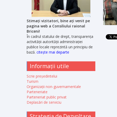
Stimați vizitatori, bine ați venit pe
pagina web a Consiliului raional
Briceni!
În cadrul statului de drept, transparența
activității autorității administrației
publice locale reprezintă un principiu de
bază.
citește mai departe
Informații utile
Scrie președintelui
Turism
Organizații non-guvernamentale
Parteneriate
Parteneriat public privat
Deplasări de serviciu
Strategia de Dezvoltare