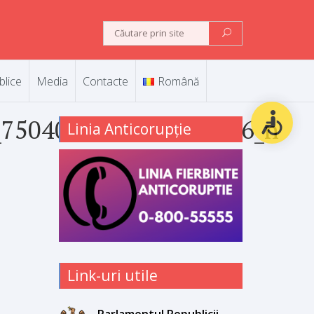
blice
Media
Contacte
Română
_7504084378275445056_n
Linia Anticorupție
Link-uri utile
Parlamentul Republicii