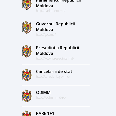
Moldova
http://parlament.md/
Guvernul Republicii
Moldova
http://gov.md/
Președinția Republicii
Moldova
http://www.presedinte.md/
Cancelaria de stat
http://cancelaria.gov.md/
ODIMM
https://odimm.md/ro/
PARE 1+1