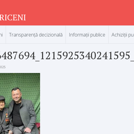
RICENI
ni
Transparență decizională
Informații publice
Achiziții pu
6487694_1215925340241595
2025