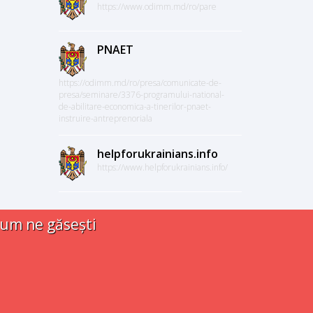
https://www.odimm.md/ro/pare
PNAET
https://odimm.md/ro/presa/comunicate-de-
presa/seminare/3376-programului-national-
de-abilitare-economica-a-tinerilor-pnaet-
instruire-antreprenoriala
helpforukrainians.info
https://www.helpforukrainians.info/
um ne găsești