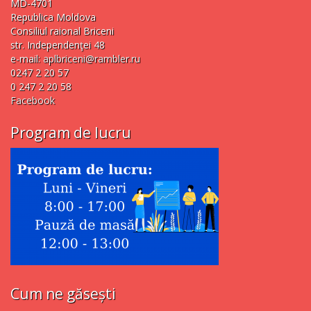
MD-4701
Republica Moldova
Consiliul raional Briceni
str. Independenţei 48
e-mail:
aplbriceni@rambler.ru
0247 2 20 57
0 247 2 20 58
Facebook
Program de lucru
Cum ne găsești