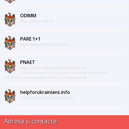
ODIMM
https://odimm.md/ro/
PARE 1+1
https://www.odimm.md/ro/pare
PNAET
https://odimm.md/ro/presa/comunicate-de-
presa/seminare/3376-programului-national-de-abilitare-
economica-a-tinerilor-pnaet-instruire-antreprenoriala
helpforukrainians.info
https://www.helpforukrainians.info/
Adresa și contacte