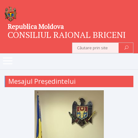
Republica Moldova
CONSILIUL RAIONAL BRICENI
Mesajul Președintelui