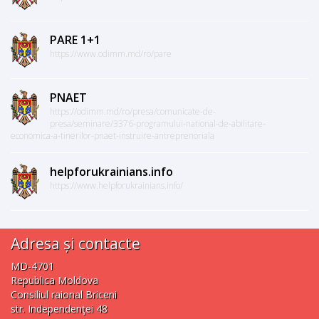
PARE 1+1
https://www.odimm.md/ro/pare
PNAET
https://odimm.md/ro/presa/comunicate-de-
presa/seminare/3376-programului-national-de-abilitare-
economica-a-tinerilor-pnaet-instruire-antreprenoriala
helpforukrainians.info
https://www.helpforukrainians.info/
Adresa și contacte
MD-4701
Republica Moldova
Consiliul raional Briceni
str. Independenţei 48