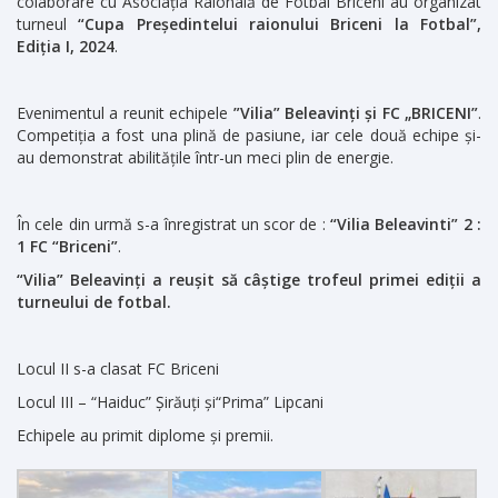
colaborare cu Asociația Raională de Fotbal Briceni au organizat
turneul
“Cupa Președintelui raionului Briceni la Fotbal”,
Ediția I, 2024
.
Evenimentul a reunit echipele
”Vilia” Beleavinți și FC „BRICENI”
.
Competiția a fost una plină de pasiune, iar cele două echipe și-
au demonstrat abilitățile într-un meci plin de energie.
În cele din urmă s-a înregistrat un scor de :
“Vilia Beleavinti” 2 :
1 FC “Briceni”
.
“Vilia” Beleavinți a reușit să câștige trofeul primei ediții a
turneului de fotbal.
Locul II s-a clasat FC Briceni
Locul III – “Haiduc” Șirăuți și“Prima” Lipcani
Echipele au primit diplome și premii.