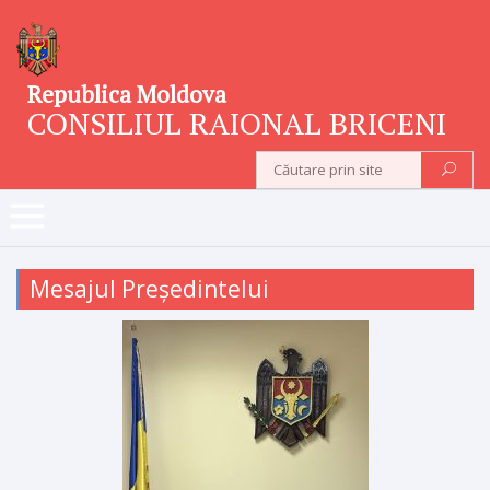
Republica Moldova
CONSILIUL RAIONAL BRICENI
Mesajul Președintelui