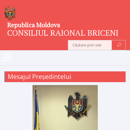
Republica Moldova
CONSILIUL RAIONAL BRICENI
Mesajul Președintelui