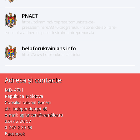
PNAET
https://odimm.md/ro/presa/comunicate-de-
presa/seminare/3376-programului-national-de-abilitare-
economica-a-tinerilor-pnaet-instruire-antreprenoriala
helpforukrainians.info
https://www.helpforukrainians.info/
Adresa și contacte
MD-4701
Republica Moldova
Consiliul raional Briceni
str. Independenţei 48
e-mail:
aplbriceni@rambler.ru
0247 2 20 57
0 247 2 20 58
Facebook