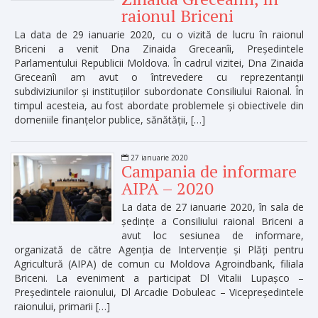
raionul Briceni
La data de 29 ianuarie 2020, cu o vizită de lucru în raionul
Briceni a venit Dna Zinaida Greceanîi, Președintele
Parlamentului Republicii Moldova. În cadrul vizitei, Dna Zinaida
Greceanîi am avut o întrevedere cu reprezentanții
subdiviziunilor și instituțiilor subordonate Consiliului Raional. În
timpul acesteia, au fost abordate problemele și obiectivele din
domeniile finanțelor publice, sănătății, […]
27 ianuarie 2020
Campania de informare
AIPA – 2020
La data de 27 ianuarie 2020, în sala de
ședințe a Consiliului raional Briceni a
avut loc sesiunea de informare,
organizată de către Agenția de Intervenție și Plăți pentru
Agricultură (AIPA) de comun cu Moldova Agroindbank, filiala
Briceni. La eveniment a participat Dl Vitalii Lupașco –
Președintele raionului, Dl Arcadie Dobuleac – Vicepreședintele
raionului, primarii […]