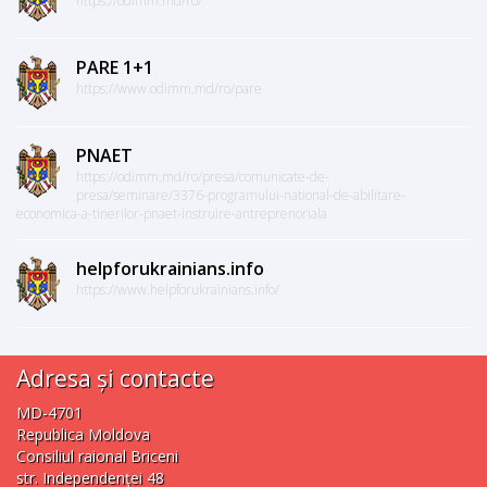
https://odimm.md/ro/
PARE 1+1
https://www.odimm.md/ro/pare
PNAET
https://odimm.md/ro/presa/comunicate-de-
presa/seminare/3376-programului-national-de-abilitare-
economica-a-tinerilor-pnaet-instruire-antreprenoriala
helpforukrainians.info
https://www.helpforukrainians.info/
Adresa și contacte
MD-4701
Republica Moldova
Consiliul raional Briceni
str. Independenţei 48