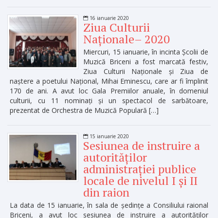
16 ianuarie 2020
Ziua Culturii
Naționale– 2020
Miercuri, 15 ianuarie, în incinta Școlii de
Muzică Briceni a fost marcată festiv,
Ziua Culturii Naționale și Ziua de
naștere a poetului Național, Mihai Eminescu, care ar fi împlinit
170 de ani. A avut loc Gala Premiilor anuale, în domeniul
culturii, cu 11 nominați și un spectacol de sarbătoare,
prezentat de Orchestra de Muzică Populară […]
15 ianuarie 2020
Sesiunea de instruire a
autorităților
administrației publice
locale de nivelul I și II
din raion
La data de 15 ianuarie, în sala de ședințe a Consiliului raional
Briceni, a avut loc sesiunea de instruire a autorităților