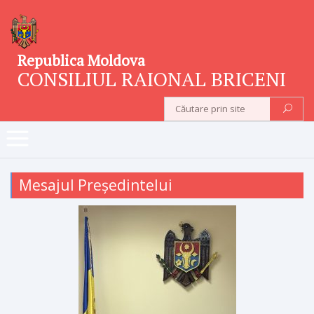
Republica Moldova
CONSILIUL RAIONAL BRICENI
Mesajul Președintelui