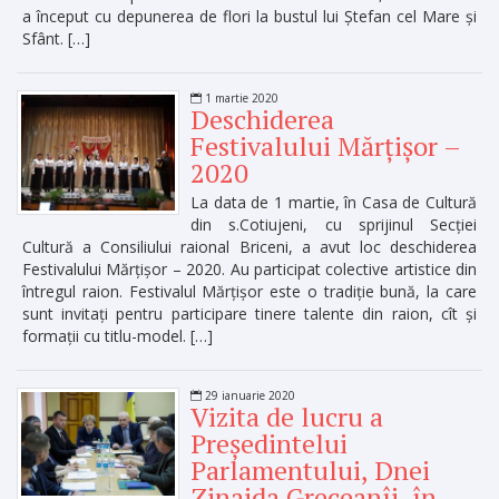
a început cu depunerea de flori la bustul lui Ștefan cel Mare și
Sfânt. […]
1 martie 2020
Deschiderea
Festivalului Mărțișor –
2020
La data de 1 martie, în Casa de Cultură
din s.Cotiujeni, cu sprijinul Secției
Cultură a Consiliului raional Briceni, a avut loc deschiderea
Festivalului Mărțișor – 2020. Au participat colective artistice din
întregul raion. Festivalul Mărțișor este o tradiție bună, la care
sunt invitați pentru participare tinere talente din raion, cît și
formații cu titlu-model. […]
29 ianuarie 2020
Vizita de lucru a
Președintelui
Parlamentului, Dnei
Zinaida Greceanîi, în