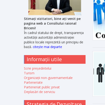
Stimați vizitatori, bine ați venit pe
pagina web a Consiliului raional
Briceni!
În cadrul statului de drept, transparența
activității autorității administrației
publice locale reprezintă un principiu de
bază.
citește mai departe
Informații utile
Scrie președintelui
Turism
Organizații non-guvernamentale
Parteneriate
Parteneriat public privat
Deplasări de serviciu
Strategia de Dezvoltare