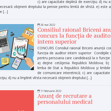
c) are capacitate deplină de exerciţiu; d) nu a 
necesară obţinerii dreptului la pensie pentru limită de vîrstă. e) este a
e […]
26 mai 2022
Consiliul raional Briceni an
concurs la funcția de audito
intern superior
CONCURS Consiliul raional Briceni anunță co
funcția de auditor intern superior Condiţiile
pentru persoana care candidează la o funcţie 
a) deţine cetăţenia Republicii Moldova; b)
limba de Stat a Republicii Moldova şi limbile 
de comunicare interetnică; c) are capacitate
iţiu; d) nu a împlinit vîrsta necesară obţinerii dreptului […]
11 februarie 2022
Anunț de recrutare a
personalului medical