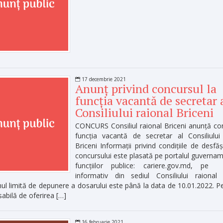
17 decembrie 2021
Anunț privind concursul la
funcția vacantă de secretar 
Consiliului raional Briceni
CONCURS Consiliul raional Briceni anunță co
funcția vacantă de secretar al Consiliului
Briceni Informații privind condițiile de desfă
concursului este plasată pe portalul guvernam
funcțiilor publice: cariere.gov.md, pe
informativ din sediul Consiliului raional 
l limită de depunere a dosarului este până la data de 10.01.2022. 
abilă de oferirea […]
16 februarie 2021