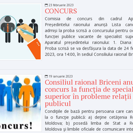
23 februarie 2023
CONCURS
Comisia de concurs din cadrul Apar
Președintelui raionului anunță Lista candi
admiși la proba scrisă a concursului pentru 
funcției publice vacante de specialist sup
Aparatul președintelui raionului: 1. Diana
Proba scrisă se va desfășura la data de 24 f
2023, ora 14:00, în sediul Consiliului raional Br
19 ianuarie 2023
Consiliul raional Briceni an
concurs la funcția de special
superior în probleme relații
publicul
Condiţiile de bază pentru persoana care ca
la o funcţie publică: a) deţine cetăţenia Re
Moldova; b) posedă limba de Stat a Rep
Moldova şi limbile oficiale de comunicare inte