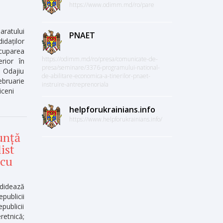
https://www.odimm.md/ro/pare
atului
PNAET
daților
ocuparea
https://odimm.md/ro/presa/comunicate-de-
erior în
presa/seminare/3376-programului-national-
 Odajiu
de-abilitare-economica-a-tinerilor-pnaet-
ebruarie
instruire-antreprenoriala
iceni
helpforukrainians.info
https://www.helpforukrainians.info/
unță
ist
 cu
ndidează
publicii
ublicii
retnică;