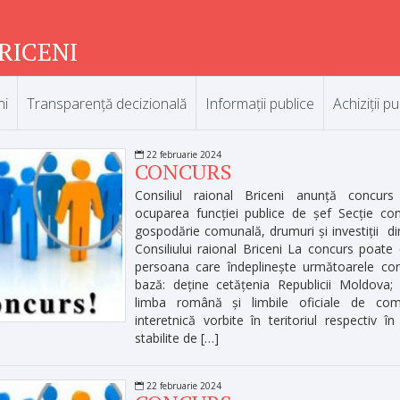
RICENI
ni
Transparență decizională
Informații publice
Achiziții pu
22 februarie 2024
CONCURS
Consiliul raional Briceni anunță concurs
ocuparea funcției publice de șef Secție cons
gospodărie comunală, drumuri și investiții di
Consiliului raional Briceni La concurs poate
persoana care îndeplinește următoarele con
bază: deține cetățenia Republicii Moldova;
limba română și limbile oficiale de com
interetnică vorbite în teritoriul respectiv în 
stabilite de […]
22 februarie 2024