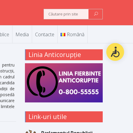
blice
Media
Contacte
Română
Linia Anticorupție
 pentru
trucții,
n cadrul
 candida
diții de
 posedă
unicare
limitele
Link-uri utile
Parlamentul Republicii