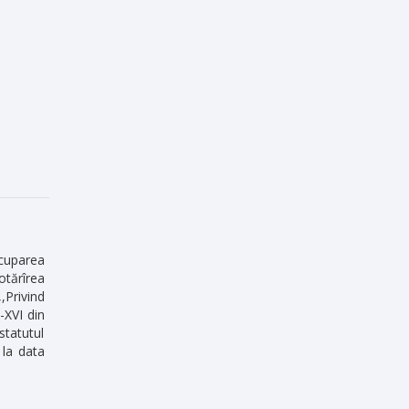
cuparea
otărîrea
,Privind
-XVI din
statutul
 la data