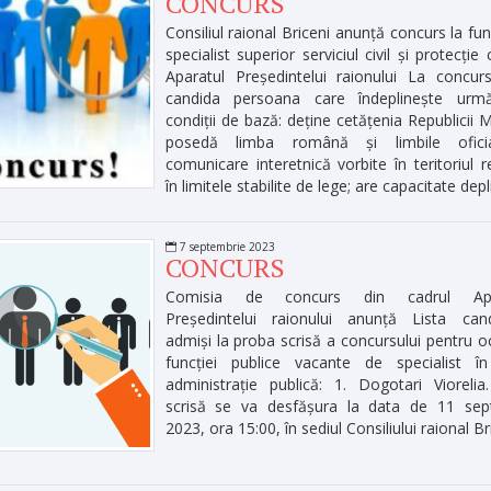
CONCURS
Consiliul raional Briceni anunță concurs la fu
specialist superior serviciul civil și protecție c
Aparatul Președintelui raionului La concur
candida persoana care îndeplinește urmă
condiții de bază: deține cetățenia Republicii 
posedă limba română și limbile ofici
comunicare interetnică vorbite în teritoriul r
în limitele stabilite de lege; are capacitate dep
7 septembrie 2023
CONCURS
Comisia de concurs din cadrul Apar
Președintelui raionului anunță Lista candi
admiși la proba scrisă a concursului pentru 
funcției publice vacante de specialist în
administrație publică: 1. Dogotari Vioreli
scrisă se va desfășura la data de 11 sep
2023, ora 15:00, în sediul Consiliului raional B