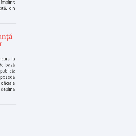
împlinit
ptă, din
unță
r
ncurs la
 de bază
publică:
 posedă
oficiale
 deplină