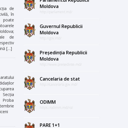
Moldova
ncția de
http://parlament.md/
ivilă, în
s poate
toarele
Guvernul Republicii
Moldova;
Moldova
ale de
http://gov.md/
espectiv
lină […]
Președinția Republicii
Moldova
http://www.presedinte.md/
atului
Cancelaria de stat
daților
http://cancelaria.gov.md/
ocuparea
 Secția
a. Proba
ODIMM
tembrie
https://odimm.md/ro/
riceni
PARE 1+1