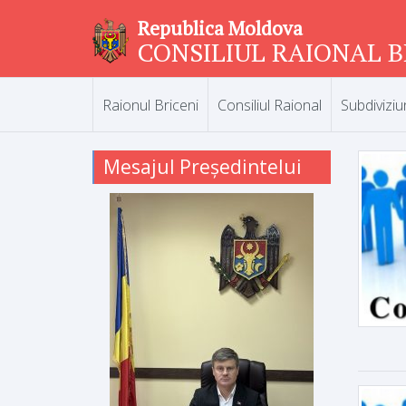
Republica Moldova
CONSILIUL RAIONAL B
Raionul Briceni
Consiliul Raional
Subdiviziu
Mesajul Președintelui