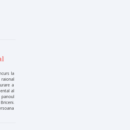
al
ncurs la
 raional
șurare a
ental al
 panoul
Briceni.
Persoana