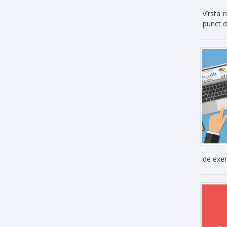
vîrsta 
punct d
de exerc