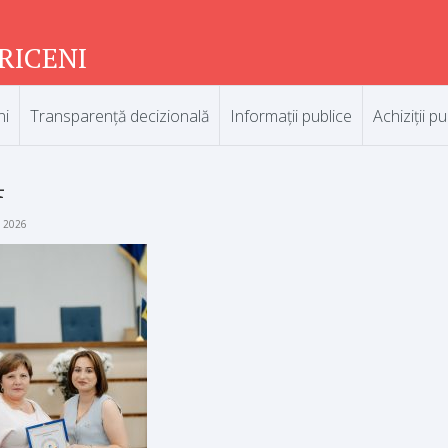
RICENI
ni
Transparență decizională
Informații publice
Achiziții pu
4
e 2026