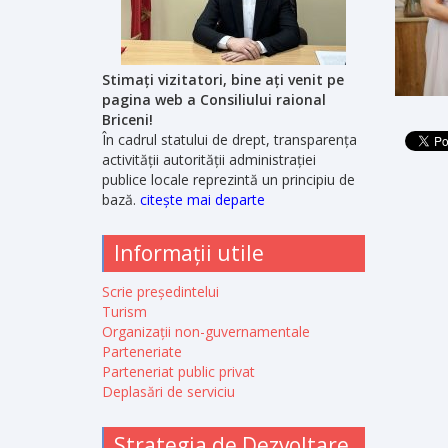
Stimați vizitatori, bine ați venit pe
pagina web a Consiliului raional
Briceni!
În cadrul statului de drept, transparența
activității autorității administrației
publice locale reprezintă un principiu de
bază.
citește mai departe
Informații utile
Scrie președintelui
Turism
Organizații non-guvernamentale
Parteneriate
Parteneriat public privat
Deplasări de serviciu
Strategia de Dezvoltare