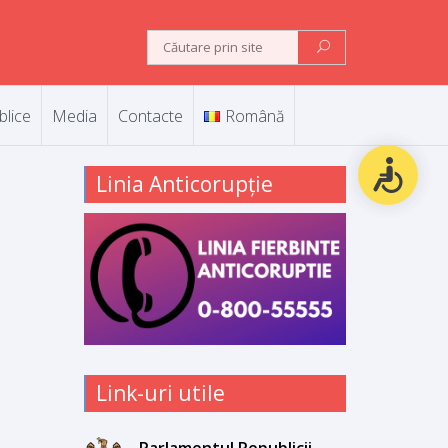
blice
Media
Contacte
Română
Linia Anticorupție
Link-uri utile
Parlamentul Republicii