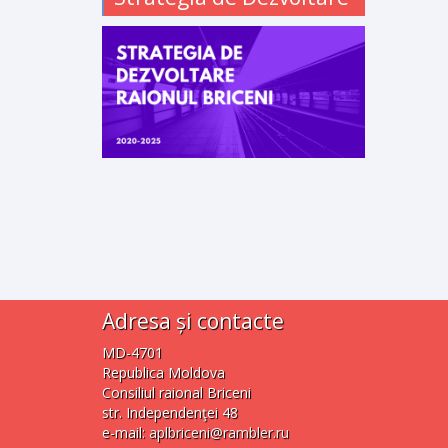
Adresa și contacte
MD-4701
Republica Moldova
Consiliul raional Briceni
str. Independenţei 48
e-mail:
aplbriceni@rambler.ru