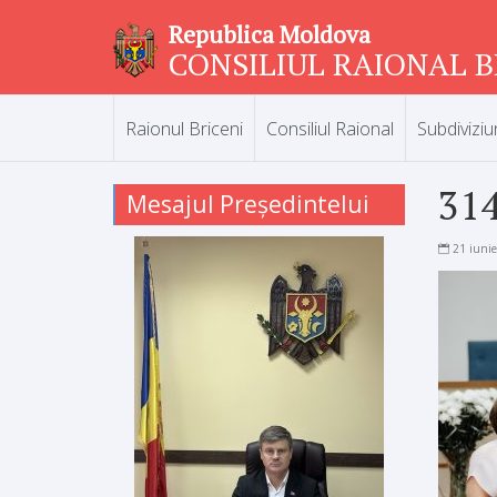
Republica Moldova
CONSILIUL RAIONAL B
Raionul Briceni
Consiliul Raional
Subdiviziu
31
Mesajul Președintelui
21 iuni