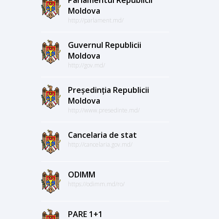
Moldova
http://parlament.md/
Guvernul Republicii
Moldova
http://gov.md/
Președinția Republicii
Moldova
http://www.presedinte.md/
Cancelaria de stat
http://cancelaria.gov.md/
ODIMM
https://odimm.md/ro/
PARE 1+1