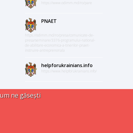
https://www.odimm.md/ro/pare
PNAET
https://odimm.md/ro/presa/comunicate-de-
presa/seminare/3376-programului-national-
de-abilitare-economica-a-tinerilor-pnaet-
instruire-antreprenoriala
helpforukrainians.info
https://www.helpforukrainians.info/
um ne găsești