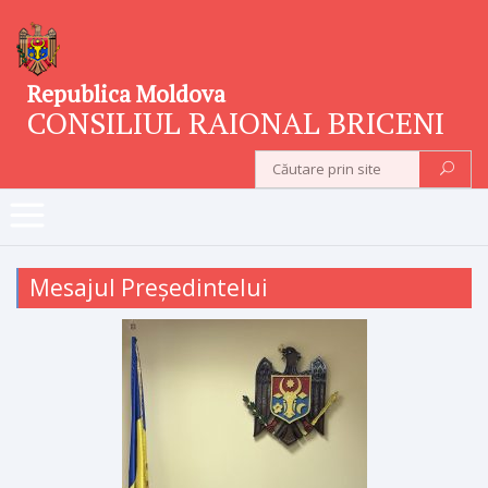
Republica Moldova
CONSILIUL RAIONAL BRICENI
Mesajul Președintelui