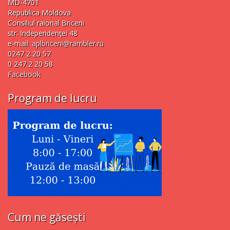
MD-4701
Republica Moldova
Consiliul raional Briceni
str. Independenţei 48
e-mail:
aplbriceni@rambler.ru
0247 2 20 57
0 247 2 20 58
Facebook
Program de lucru
Cum ne găsești