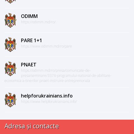
ODIMM
https://odimm.md/ro/
PARE 1+1
https://www.odimm.md/ro/pare
PNAET
https://odimm.md/ro/presa/comunicate-de-
presa/seminare/3376-programului-national-de-abilitare-
economica-a-tinerilor-pnaet-instruire-antreprenoriala
helpforukrainians.info
https://www.helpforukrainians.info/
Adresa și contacte