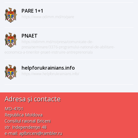
PARE 1+1
https://www.odimm.md/ro/pare
PNAET
https://odimm.md/ro/presa/comunicate-de-
presa/seminare/3376-programului-national-de-abilitare-
economica-a-tinerilor-pnaet-instruire-antreprenoriala
helpforukrainians.info
https://www.helpforukrainians.info/
Adresa și contacte
MD-4701
Republica Moldova
Consiliul raional Briceni
str. Independenţei 48
e-mail:
aplbriceni@rambler.ru