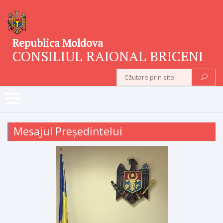
Republica Moldova
CONSILIUL RAIONAL BRICENI
Mesajul Președintelui