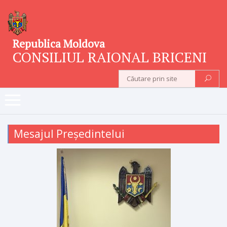
Republica Moldova
CONSILIUL RAIONAL BRICENI
Mesajul Președintelui