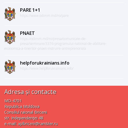
PARE 1+1
https://www.odimm.md/ro/pare
PNAET
https://odimm.md/ro/presa/comunicate-de-
presa/seminare/3376-programului-national-de-abilitare-
economica-a-tinerilor-pnaet-instruire-antreprenoriala
helpforukrainians.info
https://www.helpforukrainians.info/
Adresa și contacte
MD-4701
Republica Moldova
Consiliul raional Briceni
str. Independenţei 48
e-mail:
aplbriceni@rambler.ru