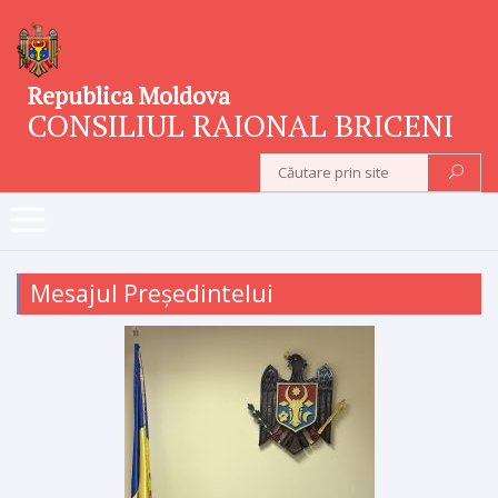
Republica Moldova
CONSILIUL RAIONAL BRICENI
Mesajul Președintelui