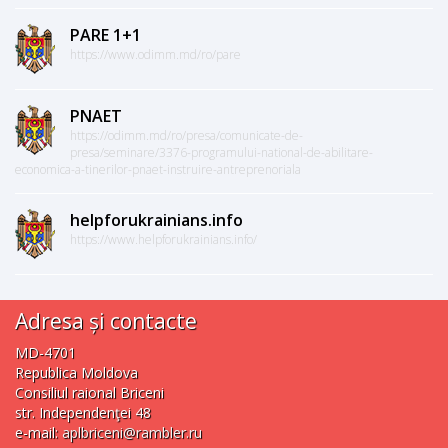
PARE 1+1
https://www.odimm.md/ro/pare
PNAET
https://odimm.md/ro/presa/comunicate-de-
presa/seminare/3376-programului-national-de-abilitare-
economica-a-tinerilor-pnaet-instruire-antreprenoriala
helpforukrainians.info
https://www.helpforukrainians.info/
Adresa și contacte
MD-4701
Republica Moldova
Consiliul raional Briceni
str. Independenţei 48
e-mail:
aplbriceni@rambler.ru