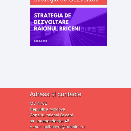
Adresa și contacte
MD-4701
Republica Moldova
Consiliul raional Briceni
str. Independenţei 48
e-mail:
aplbriceni@rambler.ru