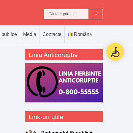
i publice
Media
Contacte
Română
Linia Anticorupție
Link-uri utile
Parlamentul Republicii