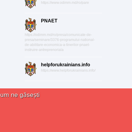
https://www.odimm.md/ro/pare
PNAET
https://odimm.md/ro/presa/comunicate-de-
presa/seminare/3376-programului-national-
de-abilitare-economica-a-tinerilor-pnaet-
instruire-antreprenoriala
helpforukrainians.info
https://www.helpforukrainians.info/
um ne găsești