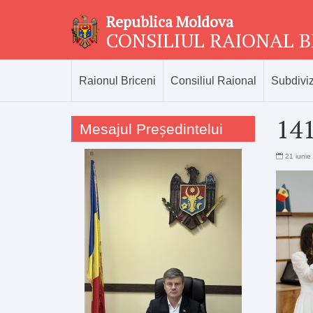
Republica Moldova
CONSILIUL RAIONAL B
Raionul Briceni
Consiliul Raional
Subdiviz
14
Mesajul Președintelui
21 iunie