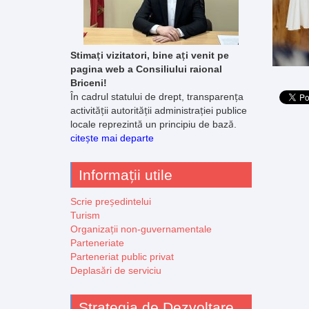
Stimați vizitatori, bine ați venit pe
pagina web a Consiliului raional
Briceni!
În cadrul statului de drept, transparența
activității autorității administrației publice
locale reprezintă un principiu de bază.
citește mai departe
Informații utile
Scrie președintelui
Turism
Organizații non-guvernamentale
Parteneriate
Parteneriat public privat
Deplasări de serviciu
Strategia de Dezvoltare