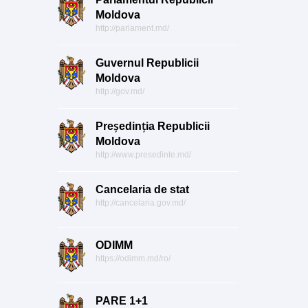
Moldova
http://parlament.md/
Guvernul Republicii
Moldova
http://gov.md/
Președinția Republicii
Moldova
http://www.presedinte.md/
Cancelaria de stat
http://cancelaria.gov.md/
ODIMM
https://odimm.md/ro/
PARE 1+1