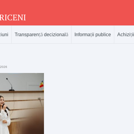
RICENI
iuni
Transparență decizională
Informații publice
Achiziți
1
 2026