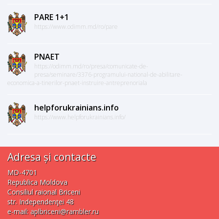
PARE 1+1
https://www.odimm.md/ro/pare
PNAET
https://odimm.md/ro/presa/comunicate-de-
presa/seminare/3376-programului-national-de-abilitare-
economica-a-tinerilor-pnaet-instruire-antreprenoriala
helpforukrainians.info
https://www.helpforukrainians.info/
Adresa și contacte
MD-4701
Republica Moldova
Consiliul raional Briceni
str. Independenţei 48
e-mail:
aplbriceni@rambler.ru