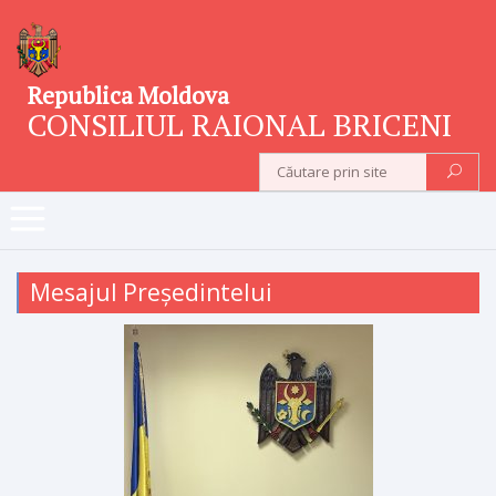
Republica Moldova
CONSILIUL RAIONAL BRICENI
Mesajul Președintelui