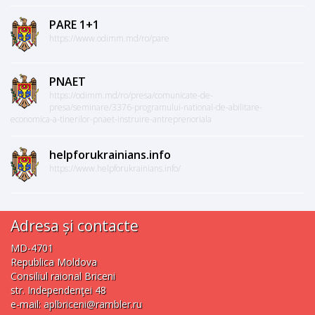
PARE 1+1
https://www.odimm.md/ro/pare
PNAET
https://odimm.md/ro/presa/comunicate-de-
presa/seminare/3376-programului-national-de-abilitare-
economica-a-tinerilor-pnaet-instruire-antreprenoriala
helpforukrainians.info
https://www.helpforukrainians.info/
Adresa și contacte
MD-4701
Republica Moldova
Consiliul raional Briceni
str. Independenţei 48
e-mail:
aplbriceni@rambler.ru