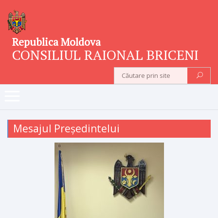
Republica Moldova
CONSILIUL RAIONAL BRICENI
Mesajul Președintelui