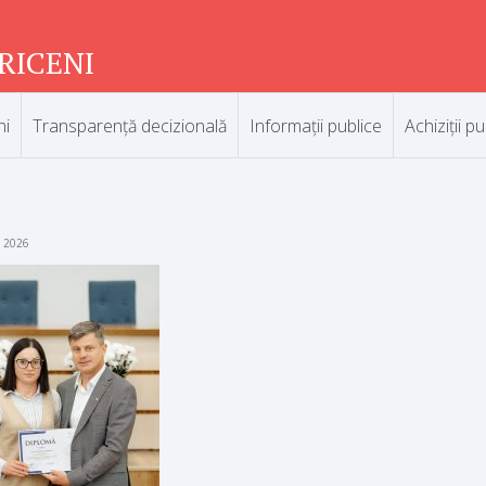
RICENI
ni
Transparență decizională
Informații publice
Achiziții pu
1
e 2026