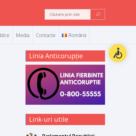
blice
Media
Contacte
Română
Linia Anticorupție
Link-uri utile
Parlamentul Republicii