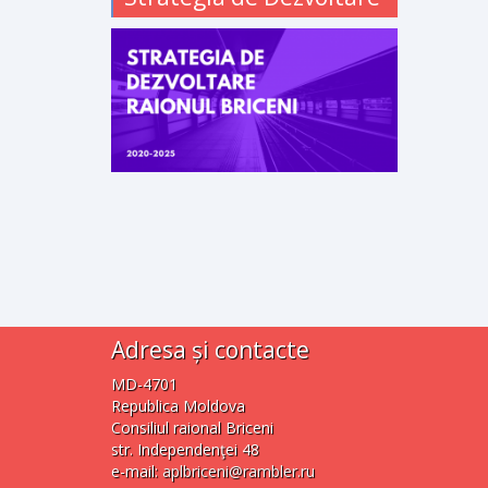
Adresa și contacte
MD-4701
Republica Moldova
Consiliul raional Briceni
str. Independenţei 48
e-mail:
aplbriceni@rambler.ru