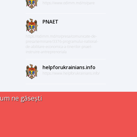
https://www.odimm.md/ro/pare
PNAET
https://odimm.md/ro/presa/comunicate-de-
presa/seminare/3376-programului-national-
de-abilitare-economica-a-tinerilor-pnaet-
instruire-antreprenoriala
helpforukrainians.info
https://www.helpforukrainians.info/
um ne găsești