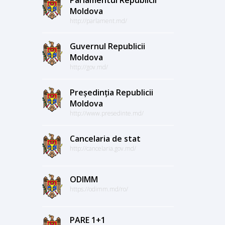
Moldova
http://parlament.md/
Guvernul Republicii
Moldova
http://gov.md/
Președinția Republicii
Moldova
http://www.presedinte.md/
Cancelaria de stat
http://cancelaria.gov.md/
ODIMM
https://odimm.md/ro/
PARE 1+1