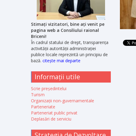
Stimați vizitatori, bine ați venit pe
pagina web a Consiliului raional
Briceni!
În cadrul statului de drept, transparența
activității autorității administrației
publice locale reprezintă un principiu de
bază.
citește mai departe
Informații utile
Scrie președintelui
Turism
Organizații non-guvernamentale
Parteneriate
Parteneriat public privat
Deplasări de serviciu
Strategia de Dezvoltare