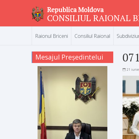
Republica Moldova
CONSILIUL RAIONAL B
Raionul Briceni
Consiliul Raional
Subdiviziu
07
Mesajul Președintelui
21 iuni