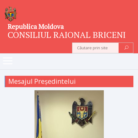
Republica Moldova
CONSILIUL RAIONAL BRICENI
Mesajul Președintelui