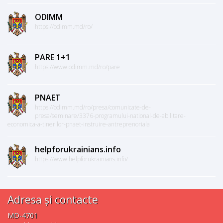
ODIMM
https://odimm.md/ro/
PARE 1+1
https://www.odimm.md/ro/pare
PNAET
https://odimm.md/ro/presa/comunicate-de-
presa/seminare/3376-programului-national-de-abilitare-
economica-a-tinerilor-pnaet-instruire-antreprenoriala
helpforukrainians.info
https://www.helpforukrainians.info/
Adresa și contacte
MD-4701