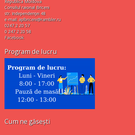
Republica Moldova
Consiliul raional Briceni
str. Independenţei 48
e-mail:
aplbriceni@rambler.ru
0247 2 20 57
0 247 2 20 58
Facebook
Program de lucru
Cum ne găsești