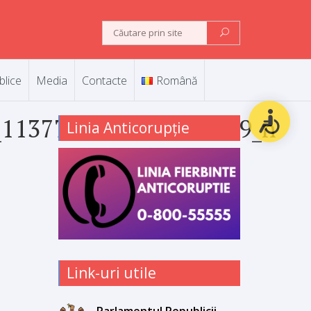
blice
Media
Contacte
Română
_1137726759195652749_n
Linia Anticorupție
Link-uri utile
Parlamentul Republicii