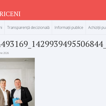
RICENI
ni
Transparență decizională
Informații publice
Achiziții pu
4493169_1429939495506844
rie 2026