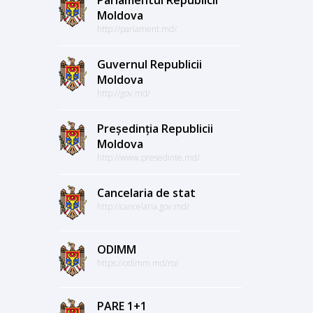
Moldova
http://parlament.md/
Guvernul Republicii
Moldova
http://gov.md/
Președinția Republicii
Moldova
http://www.presedinte.md/
Cancelaria de stat
http://cancelaria.gov.md/
ODIMM
https://odimm.md/ro/
PARE 1+1