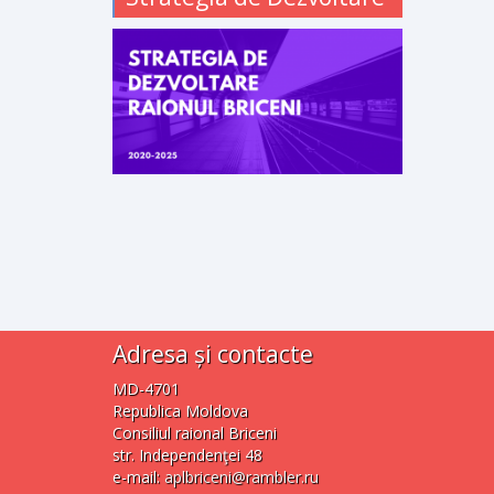
Adresa și contacte
MD-4701
Republica Moldova
Consiliul raional Briceni
str. Independenţei 48
e-mail:
aplbriceni@rambler.ru