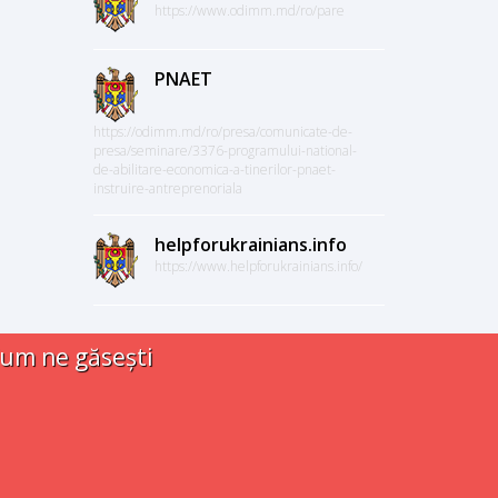
https://www.odimm.md/ro/pare
PNAET
https://odimm.md/ro/presa/comunicate-de-
presa/seminare/3376-programului-national-
de-abilitare-economica-a-tinerilor-pnaet-
instruire-antreprenoriala
helpforukrainians.info
https://www.helpforukrainians.info/
um ne găsești