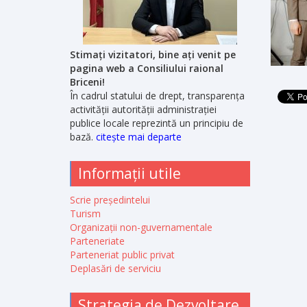
Stimați vizitatori, bine ați venit pe
pagina web a Consiliului raional
Briceni!
În cadrul statului de drept, transparența
activității autorității administrației
publice locale reprezintă un principiu de
bază.
citește mai departe
Informații utile
Scrie președintelui
Turism
Organizații non-guvernamentale
Parteneriate
Parteneriat public privat
Deplasări de serviciu
Strategia de Dezvoltare