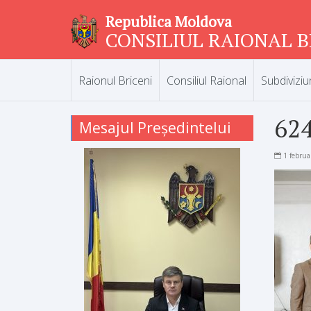
Republica Moldova
CONSILIUL RAIONAL B
Raionul Briceni
Consiliul Raional
Subdiviziu
62
Mesajul Președintelui
1 februa