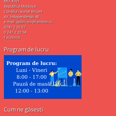
MD-4701
Republica Moldova
Consiliul raional Briceni
str. Independenţei 48
e-mail:
aplbriceni@rambler.ru
0247 2 20 57
0 247 2 20 58
Facebook
Program de lucru
Cum ne găsești