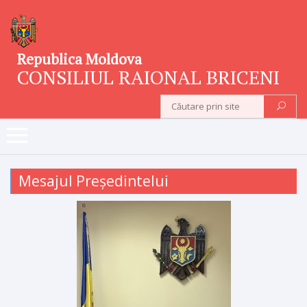
Republica Moldova
CONSILIUL RAIONAL BRICENI
Mesajul Președintelui