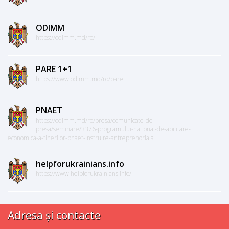
ODIMM
https://odimm.md/ro/
PARE 1+1
https://www.odimm.md/ro/pare
PNAET
https://odimm.md/ro/presa/comunicate-de-
presa/seminare/3376-programului-national-de-abilitare-
economica-a-tinerilor-pnaet-instruire-antreprenoriala
helpforukrainians.info
https://www.helpforukrainians.info/
Adresa și contacte