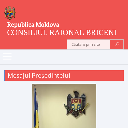
Republica Moldova
CONSILIUL RAIONAL BRICENI
Mesajul Președintelui