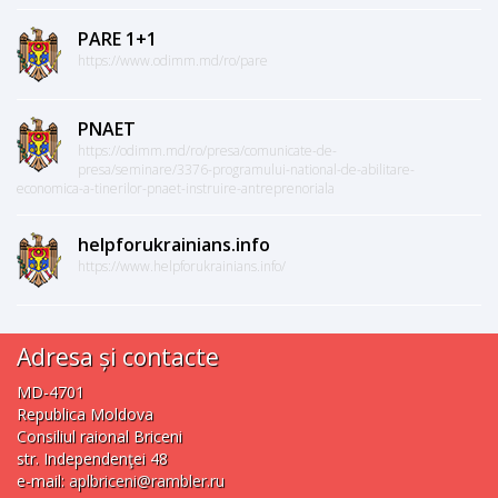
PARE 1+1
https://www.odimm.md/ro/pare
PNAET
https://odimm.md/ro/presa/comunicate-de-
presa/seminare/3376-programului-national-de-abilitare-
economica-a-tinerilor-pnaet-instruire-antreprenoriala
helpforukrainians.info
https://www.helpforukrainians.info/
Adresa și contacte
MD-4701
Republica Moldova
Consiliul raional Briceni
str. Independenţei 48
e-mail:
aplbriceni@rambler.ru