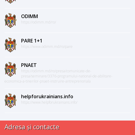
ODIMM
https://odimm.md/ro/
PARE 1+1
https://www.odimm.md/ro/pare
PNAET
https://odimm.md/ro/presa/comunicate-de-
presa/seminare/3376-programului-national-de-abilitare-
economica-a-tinerilor-pnaet-instruire-antreprenoriala
helpforukrainians.info
https://www.helpforukrainians.info/
Adresa și contacte