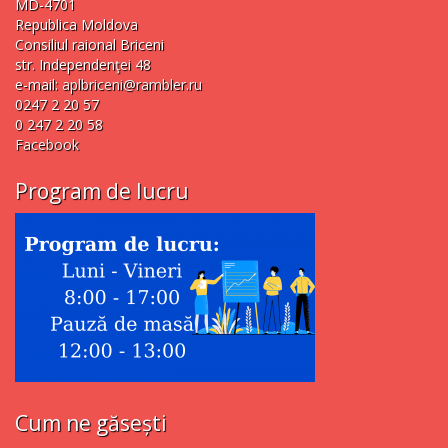
MD-4701
Republica Moldova
Consiliul raional Briceni
str. Independenţei 48
e-mail:
aplbriceni@rambler.ru
0247 2 20 57
0 247 2 20 58
Facebook
Program de lucru
Cum ne găsești