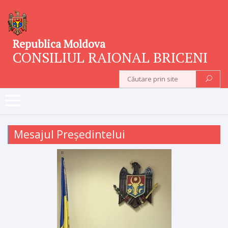
Republica Moldova
CONSILIUL RAIONAL BRICENI
Mesajul Președintelui