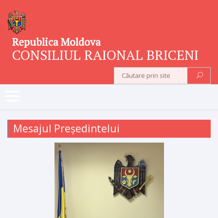
Republica Moldova
CONSILIUL RAIONAL BRICENI
Mesajul Președintelui