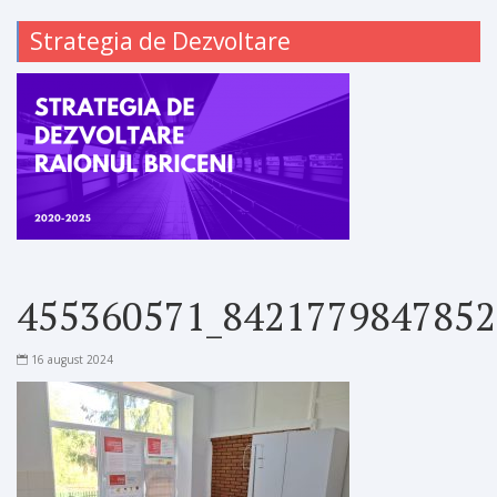
Strategia de Dezvoltare
455360571_8421779847852
16 august 2024