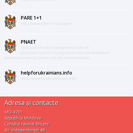
PARE 1+1
https://www.odimm.md/ro/pare
PNAET
https://odimm.md/ro/presa/comunicate-de-
presa/seminare/3376-programului-national-de-abilitare-
economica-a-tinerilor-pnaet-instruire-antreprenoriala
helpforukrainians.info
https://www.helpforukrainians.info/
Adresa și contacte
MD-4701
Republica Moldova
Consiliul raional Briceni
str. Independenţei 48