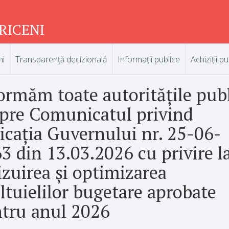
RICENI
ni
Transparență decizională
Informații publice
Achiziții pu
ormăm toate autoritățile pub
pre Comunicatul privind
icația Guvernului nr. 25-06-
3 din 13.03.2026 cu privire l
izuirea și optimizarea
ltuielilor bugetare aprobate
tru anul 2026