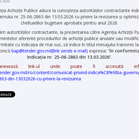
ie 2026
ția Achiziții Publice aduce la cunoștința autorităților contractante Indi
rnului nr. 25-06-2863 din 13.03.2026 cu privire la revizuirea și optimi
cheltuielilor bugetare aprobate pentru anul 2026
tăm autorităților contractante, la prezentarea către Agenția Achiziții Pu
entelor aferente procedurilor de achiziții publice anulate sau modific
mitate cu Indicația de mai sus, să indice în titlul mesajului transmis l
ronică
bap@tender.gov.md(link sends e-mail)
expresia: ”
în conformit
Indicația nr. 25-06-2863 din 13.03.2026
”.
exează link-ul unde poate fi accesată infor
/tender.gov.md/ro/content/comunicat-privind-indica%C8%9Bia-guvernul
63-din-13032026-cu-privire-la-revizuirea