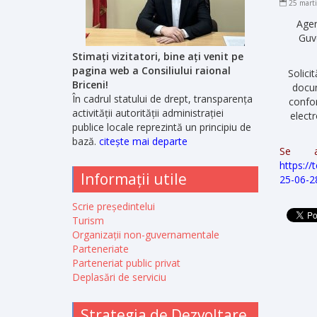
25 mart
Agen
Guve
Stimați vizitatori, bine ați venit pe
pagina web a Consiliului raional
Solici
Briceni!
docum
În cadrul statului de drept, transparența
confor
activității autorității administrației
elect
publice locale reprezintă un principiu de
bază.
citește mai departe
Se an
https:/
Informații utile
25-06-28
Scrie președintelui
Turism
Organizații non-guvernamentale
Parteneriate
Parteneriat public privat
Deplasări de serviciu
Strategia de Dezvoltare