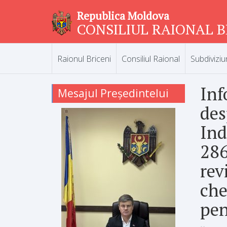
Republica Moldova
CONSILIUL RAIONAL B
Raionul Briceni
Consiliul Raional
Subdiviziu
Inf
Mesajul Președintelui
des
Ind
286
rev
che
pen