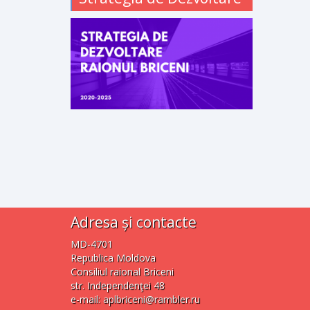
Adresa și contacte
MD-4701
Republica Moldova
Consiliul raional Briceni
str. Independenţei 48
e-mail:
aplbriceni@rambler.ru