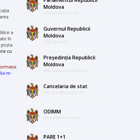
Moldova
cația
http://parlament.md/
zarea
Guvernul Republicii
blice a
Moldova
ate în
http://gov.md/
a poșta
ate cu
Președinția Republicii
Moldova
mația
:
http://www.presedinte.md/
ui-nr-
Cancelaria de stat
http://cancelaria.gov.md/
ODIMM
https://odimm.md/ro/
PARE 1+1