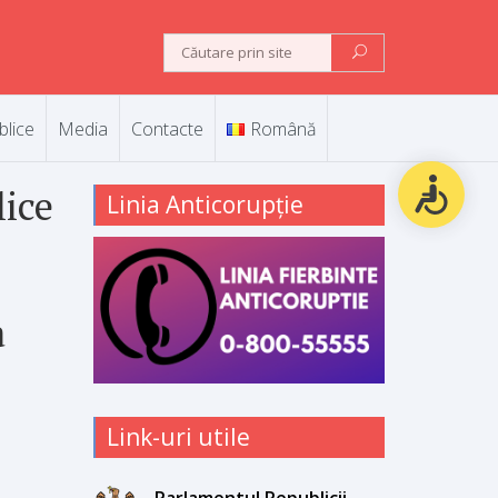
blice
Media
Contacte
Română
lice
Linia Anticorupție
a
Link-uri utile
Parlamentul Republicii