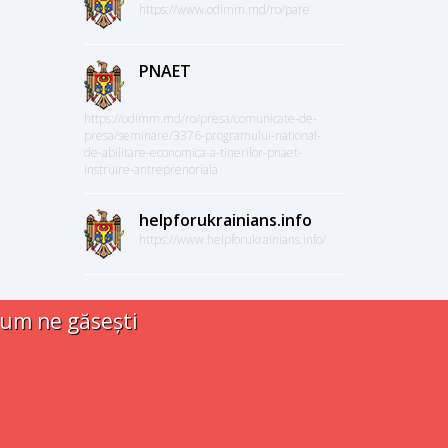
https://www.odimm.md/ro/pare
PNAET
https://odimm.md/ro/presa/comunicate-de-
presa/seminare/3376-programului-national-
de-abilitare-economica-a-tinerilor-pnaet-
instruire-antreprenoriala
helpforukrainians.info
https://www.helpforukrainians.info/
um ne găsești