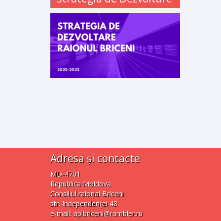
Adresa și contacte
MD-4701
Republica Moldova
Consiliul raional Briceni
str. Independenţei 48
e-mail:
aplbriceni@rambler.ru