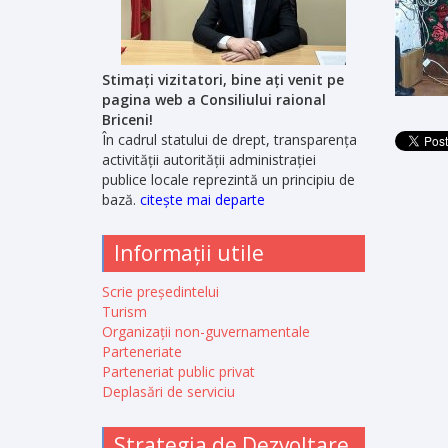
Stimați vizitatori, bine ați venit pe
pagina web a Consiliului raional
Briceni!
În cadrul statului de drept, transparența
activității autorității administrației
publice locale reprezintă un principiu de
bază.
citește mai departe
Informații utile
Scrie președintelui
Turism
Organizații non-guvernamentale
Parteneriate
Parteneriat public privat
Deplasări de serviciu
Strategia de Dezvoltare