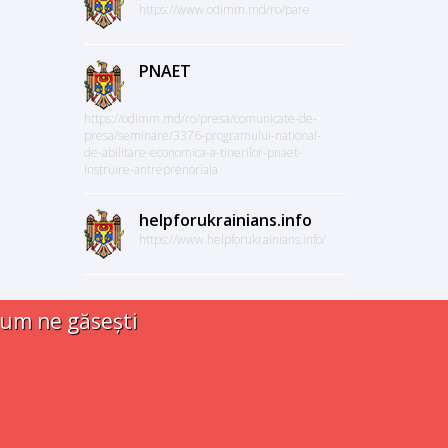
https://www.odimm.md/ro/pare
PNAET
https://odimm.md/ro/presa/comunicate-de-
presa/seminare/3376-programului-national-
de-abilitare-economica-a-tinerilor-pnaet-
instruire-antreprenoriala
helpforukrainians.info
https://www.helpforukrainians.info/
um ne găsești