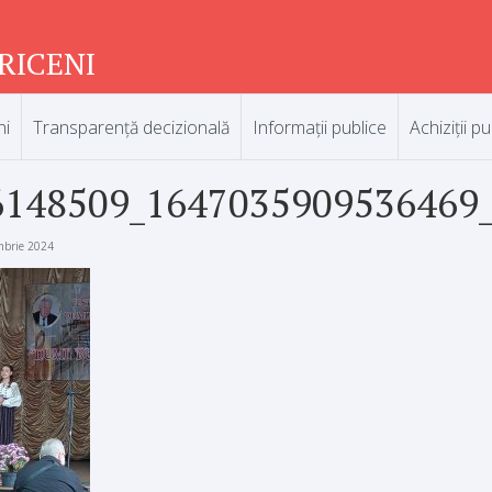
RICENI
ni
Transparență decizională
Informații publice
Achiziții pu
6148509_1647035909536469
mbrie 2024