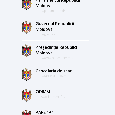
Moldova
http://parlament.md/
Guvernul Republicii
Moldova
http://gov.md/
Președinția Republicii
Moldova
http://www.presedinte.md/
Cancelaria de stat
http://cancelaria.gov.md/
ODIMM
https://odimm.md/ro/
PARE 1+1