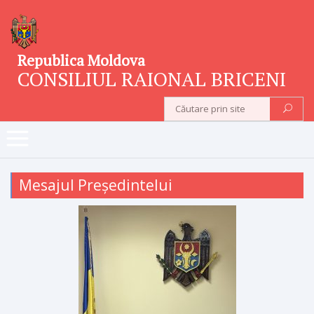
Republica Moldova
CONSILIUL RAIONAL BRICENI
Mesajul Președintelui