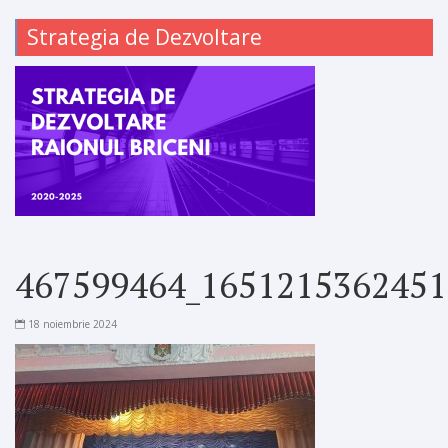
Strategia de Dezvoltare
467599464_1651215362451
18 noiembrie 2024