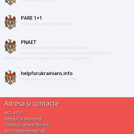
PARE 1+1
https://www.odimm.md/ro/pare
PNAET
https://odimm.md/ro/presa/comunicate-de-
presa/seminare/3376-programului-national-de-abilitare-
economica-a-tinerilor-pnaet-instruire-antreprenoriala
helpforukrainians.info
https://www.helpforukrainians.info/
Adresa și contacte
MD-4701
Republica Moldova
Consiliul raional Briceni
str. Independenţei 48