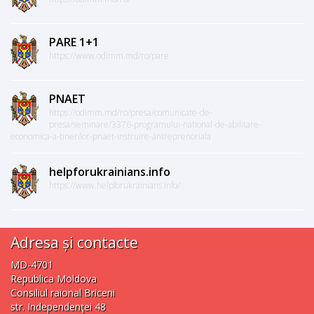
PARE 1+1
https://www.odimm.md/ro/pare
PNAET
https://odimm.md/ro/presa/comunicate-de-
presa/seminare/3376-programului-national-de-abilitare-
economica-a-tinerilor-pnaet-instruire-antreprenoriala
helpforukrainians.info
https://www.helpforukrainians.info/
Adresa și contacte
MD-4701
Republica Moldova
Consiliul raional Briceni
str. Independenţei 48