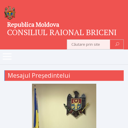
Republica Moldova
CONSILIUL RAIONAL BRICENI
Mesajul Președintelui