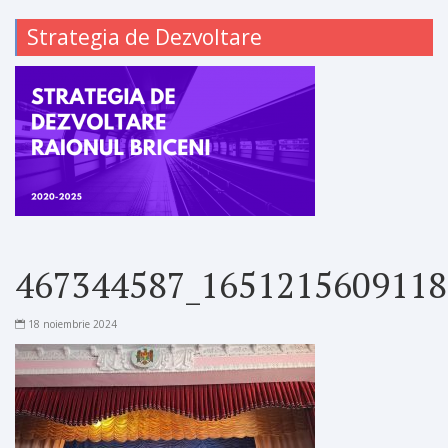
Strategia de Dezvoltare
467344587_1651215609118
18 noiembrie 2024