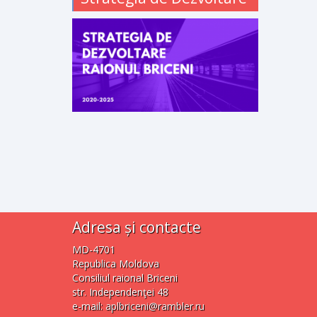
Adresa și contacte
MD-4701
Republica Moldova
Consiliul raional Briceni
str. Independenţei 48
e-mail:
aplbriceni@rambler.ru