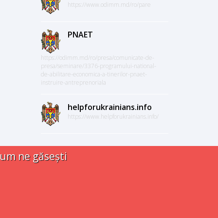
https://www.odimm.md/ro/pare
PNAET
https://odimm.md/ro/presa/comunicate-de-
presa/seminare/3376-programului-national-
de-abilitare-economica-a-tinerilor-pnaet-
instruire-antreprenoriala
helpforukrainians.info
https://www.helpforukrainians.info/
um ne găsești