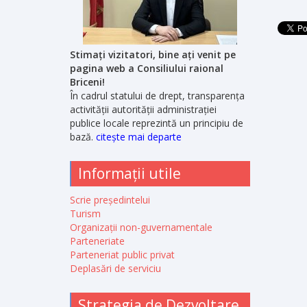
Stimați vizitatori, bine ați venit pe
pagina web a Consiliului raional
Briceni!
În cadrul statului de drept, transparența
activității autorității administrației
publice locale reprezintă un principiu de
bază.
citește mai departe
Informații utile
Scrie președintelui
Turism
Organizații non-guvernamentale
Parteneriate
Parteneriat public privat
Deplasări de serviciu
Strategia de Dezvoltare