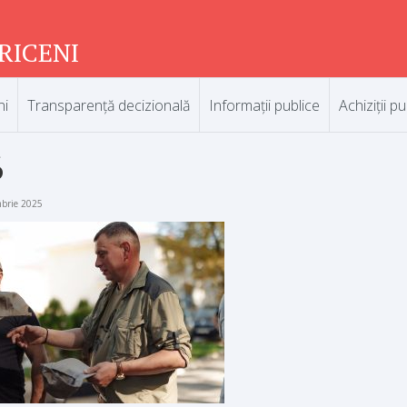
RICENI
ni
Transparență decizională
Informații publice
Achiziții pu
6
mbrie 2025