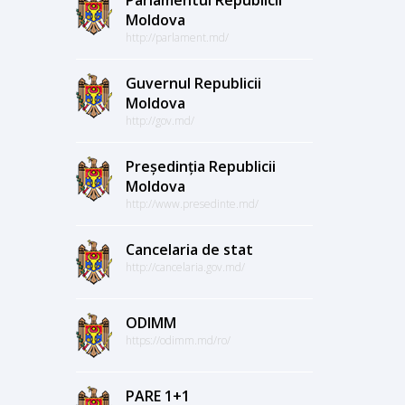
Moldova
http://parlament.md/
Guvernul Republicii
Moldova
http://gov.md/
Președinția Republicii
Moldova
http://www.presedinte.md/
Cancelaria de stat
http://cancelaria.gov.md/
ODIMM
https://odimm.md/ro/
PARE 1+1