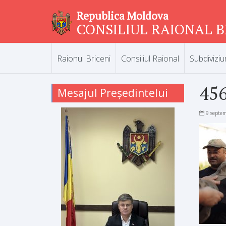
Republica Moldova
CONSILIUL RAIONAL B
Raionul Briceni
Consiliul Raional
Subdiviziu
45
Mesajul Președintelui
9 septe