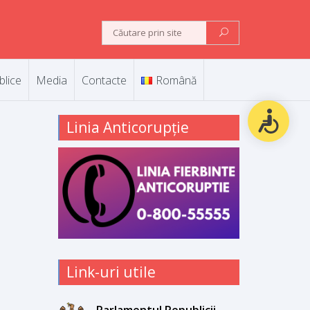
blice
Media
Contacte
Română
Linia Anticorupție
Link-uri utile
Parlamentul Republicii