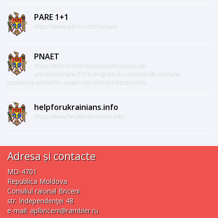
PARE 1+1
https://www.odimm.md/ro/pare
PNAET
https://odimm.md/ro/presa/comunicate-de-
presa/seminare/3376-programului-national-de-abilitare-
economica-a-tinerilor-pnaet-instruire-antreprenoriala
helpforukrainians.info
https://www.helpforukrainians.info/
Adresa și contacte
MD-4701
Republica Moldova
Consiliul raional Briceni
str. Independenţei 48
e-mail:
aplbriceni@rambler.ru