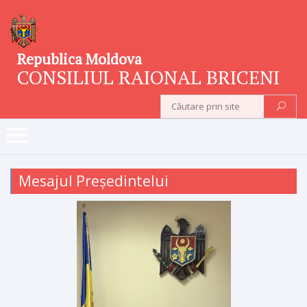
Republica Moldova
CONSILIUL RAIONAL BRICENI
Mesajul Președintelui