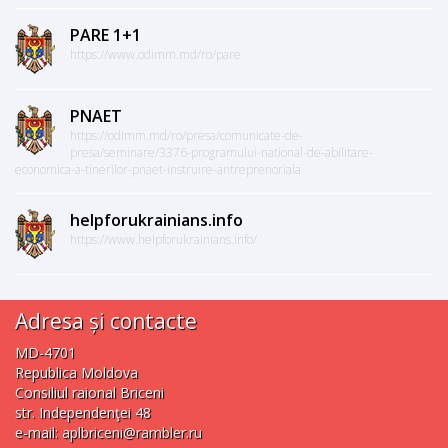
PARE 1+1
https://www.odimm.md/ro/pare
PNAET
https://odimm.md/ro/presa/comunicate-de-
presa/seminare/3376-programului-national-de-abilitare-
economica-a-tinerilor-pnaet-instruire-antreprenoriala
helpforukrainians.info
https://www.helpforukrainians.info/
Adresa și contacte
MD-4701
Republica Moldova
Consiliul raional Briceni
str. Independenţei 48
e-mail:
aplbriceni@rambler.ru