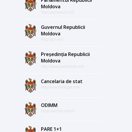
Moldova
http://parlament.md/
Guvernul Republicii
Moldova
http://gov.md/
Președinția Republicii
Moldova
http://www.presedinte.md/
Cancelaria de stat
http://cancelaria.gov.md/
ODIMM
https://odimm.md/ro/
PARE 1+1