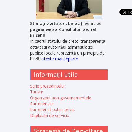
Stimați vizitatori, bine ați venit pe
pagina web a Consiliului raional
Briceni!
În cadrul statului de drept, transparența
activității autorității administrației
publice locale reprezintă un principiu de
bază.
citește mai departe
Informații utile
Scrie președintelui
Turism
Organizații non-guvernamentale
Parteneriate
Parteneriat public privat
Deplasări de serviciu
Strategia de Dezvoltare