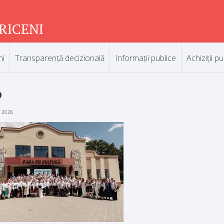
RICENI
ni
Transparență decizională
Informații publice
Achiziții pu
6
e 2026