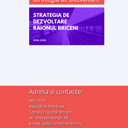
Adresa și contacte
MD-4701
Republica Moldova
Consiliul raional Briceni
str. Independenţei 48
e-mail:
aplbriceni@rambler.ru