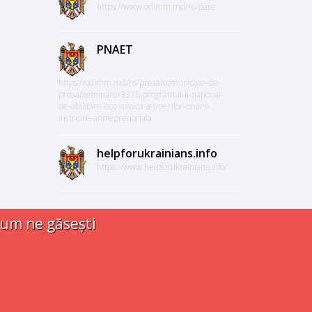
https://www.odimm.md/ro/pare
PNAET
https://odimm.md/ro/presa/comunicate-de-
presa/seminare/3376-programului-national-
de-abilitare-economica-a-tinerilor-pnaet-
instruire-antreprenoriala
helpforukrainians.info
https://www.helpforukrainians.info/
um ne găsești