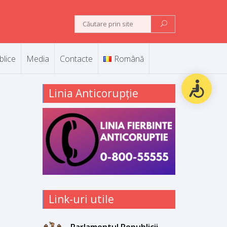
blice
Media
Contacte
Română
Linia Anticorupție
Link-uri utile
Parlamentul Republicii