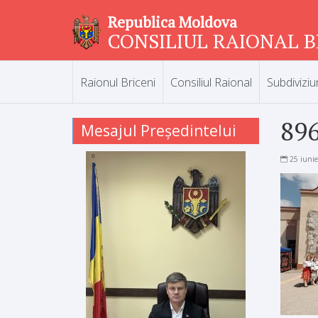
Republica Moldova
CONSILIUL RAIONAL B
Raionul Briceni
Consiliul Raional
Subdiviziu
89
Mesajul Președintelui
25 iuni