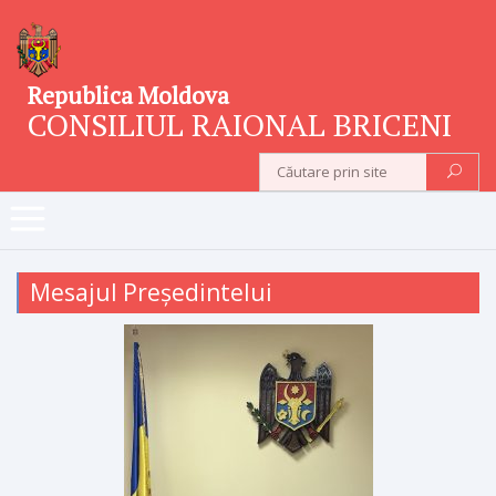
Republica Moldova
CONSILIUL RAIONAL BRICENI
Mesajul Președintelui