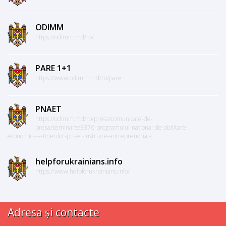
ODIMM
https://odimm.md/ro/
PARE 1+1
https://www.odimm.md/ro/pare
PNAET
https://odimm.md/ro/presa/comunicate-de-
presa/seminare/3376-programului-national-de-abilitare-
economica-a-tinerilor-pnaet-instruire-antreprenoriala
helpforukrainians.info
https://www.helpforukrainians.info/
Adresa și contacte