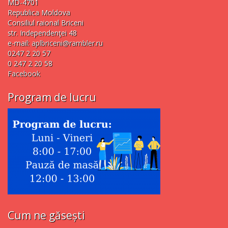
MD-4701
Republica Moldova
Consiliul raional Briceni
str. Independenţei 48
e-mail:
aplbriceni@rambler.ru
0247 2 20 57
0 247 2 20 58
Facebook
Program de lucru
Cum ne găsești