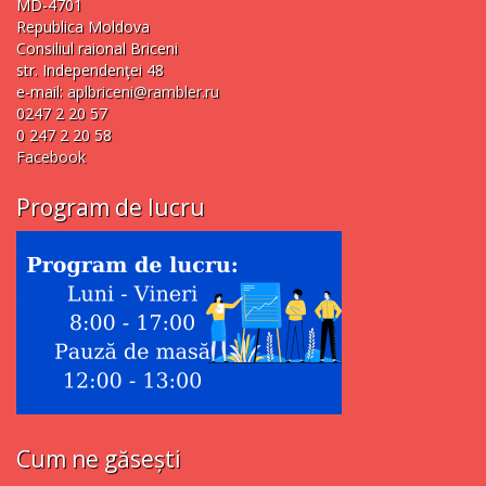
MD-4701
Republica Moldova
Consiliul raional Briceni
str. Independenţei 48
e-mail:
aplbriceni@rambler.ru
0247 2 20 57
0 247 2 20 58
Facebook
Program de lucru
Cum ne găsești