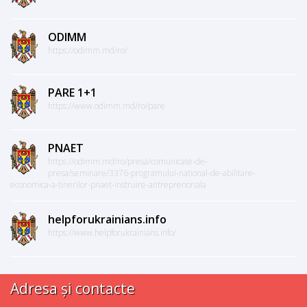
ODIMM
https://odimm.md/ro/
PARE 1+1
https://www.odimm.md/ro/pare
PNAET
https://odimm.md/ro/presa/comunicate-de-
presa/seminare/3376-programului-national-de-abilitare-
economica-a-tinerilor-pnaet-instruire-antreprenoriala
helpforukrainians.info
https://www.helpforukrainians.info/
Adresa și contacte