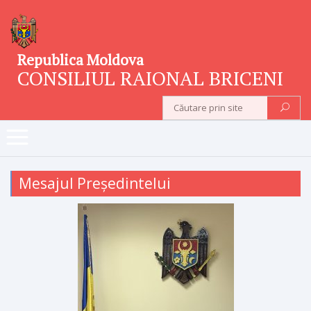
Republica Moldova
CONSILIUL RAIONAL BRICENI
Mesajul Președintelui