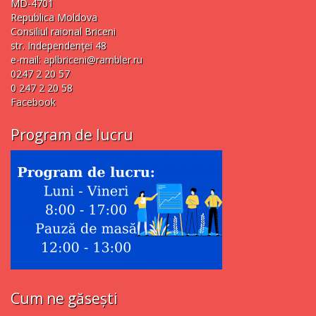
MD-4701
Republica Moldova
Consiliul raional Briceni
str. Independenţei 48
e-mail:
aplbriceni@rambler.ru
0247 2 20 57
0 247 2 20 58
Facebook
Program de lucru
Cum ne găsești