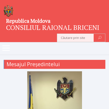
Republica Moldova
CONSILIUL RAIONAL BRICENI
Mesajul Președintelui