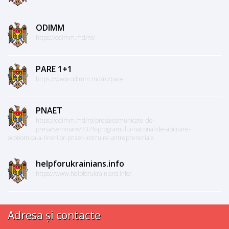
ODIMM
https://odimm.md/ro/
PARE 1+1
https://www.odimm.md/ro/pare
PNAET
https://odimm.md/ro/presa/comunicate-de-
presa/seminare/3376-programului-national-de-abilitare-
economica-a-tinerilor-pnaet-instruire-antreprenoriala
helpforukrainians.info
https://www.helpforukrainians.info/
Adresa și contacte