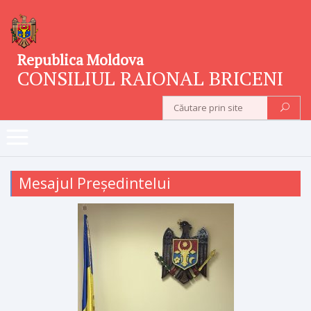
Republica Moldova
CONSILIUL RAIONAL BRICENI
Mesajul Președintelui