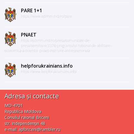
PARE 1+1
https://www.odimm.md/ro/pare
PNAET
https://odimm.md/ro/presa/comunicate-de-
presa/seminare/3376-programului-national-de-abilitare-
economica-a-tinerilor-pnaet-instruire-antreprenoriala
helpforukrainians.info
https://www.helpforukrainians.info/
Adresa și contacte
MD-4701
Republica Moldova
Consiliul raional Briceni
str. Independenţei 48
e-mail:
aplbriceni@rambler.ru