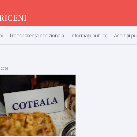
RICENI
ni
Transparență decizională
Informații publice
Achiziții pu
2
e 2026