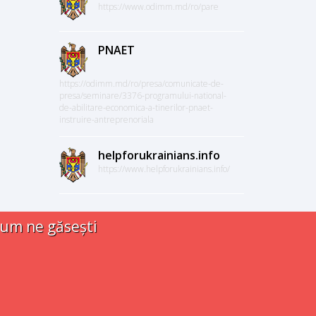
https://www.odimm.md/ro/pare
PNAET
https://odimm.md/ro/presa/comunicate-de-
presa/seminare/3376-programului-national-
de-abilitare-economica-a-tinerilor-pnaet-
instruire-antreprenoriala
helpforukrainians.info
https://www.helpforukrainians.info/
um ne găsești