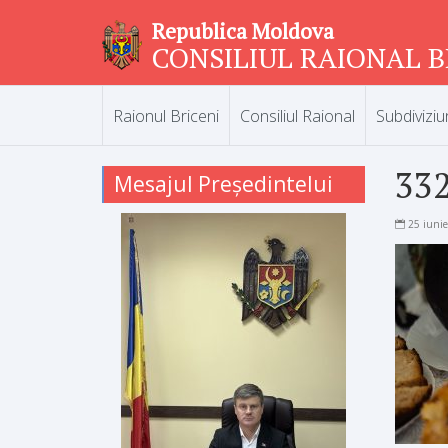
Republica Moldova
CONSILIUL RAIONAL B
Raionul Briceni
Consiliul Raional
Subdiviziu
33
Mesajul Președintelui
25 iuni