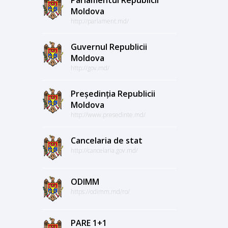
Moldova
http://parlament.md/
Guvernul Republicii
Moldova
http://gov.md/
Președinția Republicii
Moldova
http://www.presedinte.md/
Cancelaria de stat
http://cancelaria.gov.md/
ODIMM
https://odimm.md/ro/
PARE 1+1