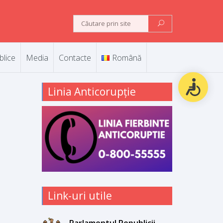
blice
Media
Contacte
Română
Linia Anticorupție
Link-uri utile
Parlamentul Republicii