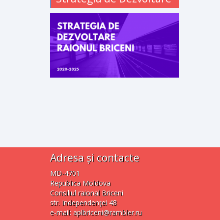
Adresa și contacte
MD-4701
Republica Moldova
Consiliul raional Briceni
str. Independenţei 48
e-mail:
aplbriceni@rambler.ru