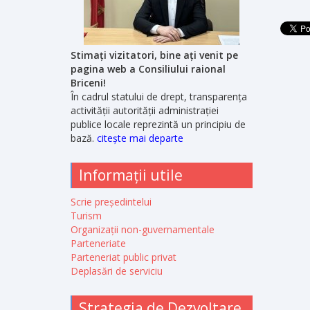
Stimați vizitatori, bine ați venit pe
pagina web a Consiliului raional
Briceni!
În cadrul statului de drept, transparența
activității autorității administrației
publice locale reprezintă un principiu de
bază.
citește mai departe
Informații utile
Scrie președintelui
Turism
Organizații non-guvernamentale
Parteneriate
Parteneriat public privat
Deplasări de serviciu
Strategia de Dezvoltare