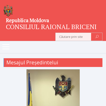
Republica Moldova
CONSILIUL RAIONAL BRICENI
Mesajul Președintelui