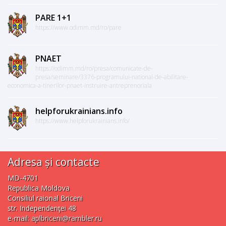
PARE 1+1
https://www.odimm.md/ro/pare
PNAET
https://odimm.md/ro/presa/comunicate-de-
presa/seminare/3376-programului-national-de-abilitare-
economica-a-tinerilor-pnaet-instruire-antreprenoriala
helpforukrainians.info
https://www.helpforukrainians.info/
Adresa și contacte
MD-4701
Republica Moldova
Consiliul raional Briceni
str. Independenţei 48
e-mail:
aplbriceni@rambler.ru