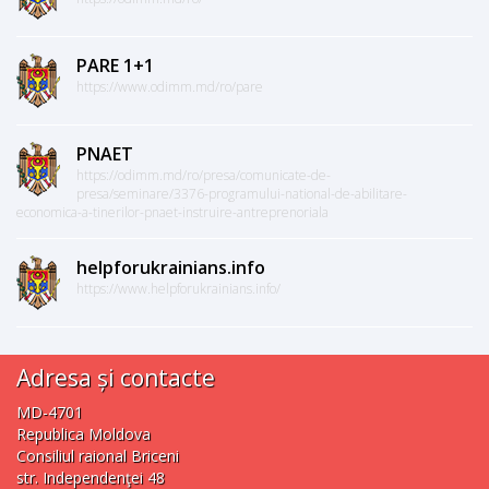
PARE 1+1
https://www.odimm.md/ro/pare
PNAET
https://odimm.md/ro/presa/comunicate-de-
presa/seminare/3376-programului-national-de-abilitare-
economica-a-tinerilor-pnaet-instruire-antreprenoriala
helpforukrainians.info
https://www.helpforukrainians.info/
Adresa și contacte
MD-4701
Republica Moldova
Consiliul raional Briceni
str. Independenţei 48