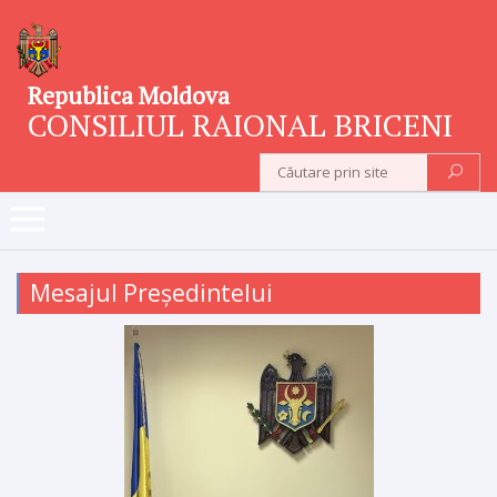
Republica Moldova
CONSILIUL RAIONAL BRICENI
Mesajul Președintelui