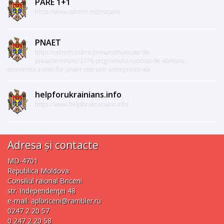
PARE 1+1
https://www.odimm.md/ro/pare
PNAET
https://odimm.md/ro/presa/comunicate-de-
presa/seminare/3376-programului-national-de-abilitare-
economica-a-tinerilor-pnaet-instruire-antreprenoriala
helpforukrainians.info
https://www.helpforukrainians.info/
Adresa și contacte
MD-4701
Republica Moldova
Consiliul raional Briceni
str. Independenţei 48
e-mail:
aplbriceni@rambler.ru
0247 2 20 57
0 247 2 20 58