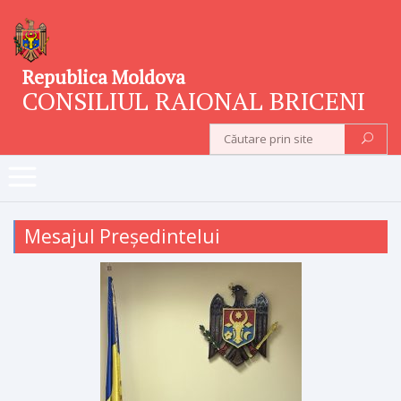
Republica Moldova
CONSILIUL RAIONAL BRICENI
Mesajul Președintelui