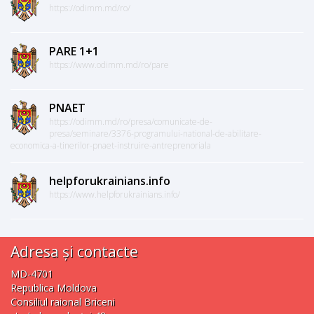
https://odimm.md/ro/
PARE 1+1
https://www.odimm.md/ro/pare
PNAET
https://odimm.md/ro/presa/comunicate-de-
presa/seminare/3376-programului-national-de-abilitare-
economica-a-tinerilor-pnaet-instruire-antreprenoriala
helpforukrainians.info
https://www.helpforukrainians.info/
Adresa și contacte
MD-4701
Republica Moldova
Consiliul raional Briceni