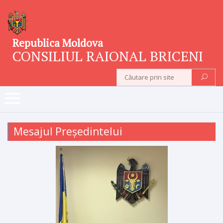
Republica Moldova
CONSILIUL RAIONAL BRICENI
Mesajul Președintelui