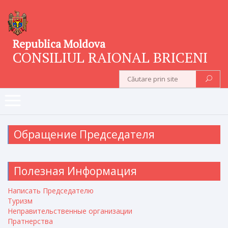
Republica Moldova
CONSILIUL RAIONAL BRICENI
Обращение Председателя
Полезная Информация
Написать Председателю
Туризм
Неправительственные организации
Пратнерства