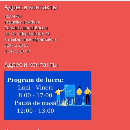
Адрес и контакты
MD-4701
Republica Moldova
Consiliul raional Briceni
str. str.Independenţei 48
e-mail:
aplbriceni@rambler.ru
0247 2 20 57
0 247 2 20 58
Адрес и контакты