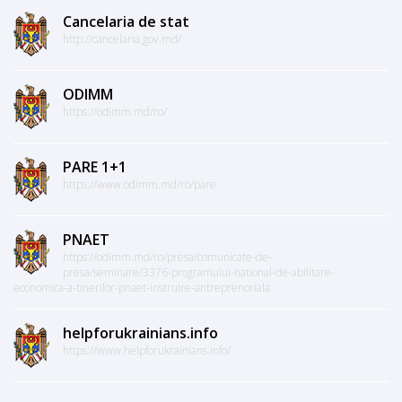
Cancelaria de stat
http://cancelaria.gov.md/
ODIMM
https://odimm.md/ro/
PARE 1+1
https://www.odimm.md/ro/pare
PNAET
https://odimm.md/ro/presa/comunicate-de-
presa/seminare/3376-programului-national-de-abilitare-
economica-a-tinerilor-pnaet-instruire-antreprenoriala
helpforukrainians.info
https://www.helpforukrainians.info/